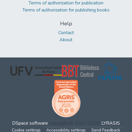
Terms of authorization for publication
Terms of authorization for publishing books
Help
Contact
About
DSpace software
copyright © 2002-2026
LYRASIS
Cookie settings
Accessibility settings
Send Feedback