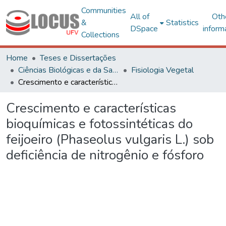
Communities
All of
Oth
&
Statistics
DSpace
inform
Collections
Home
Teses e Dissertações
Ciências Biológicas e da Saúde
Fisiologia Vegetal
Crescimento e características bioquímicas e fotossintéticas do feijoeiro (Phaseolus vulgaris L.) sob deficiência de nitrogênio e fósforo
Crescimento e características
bioquímicas e fotossintéticas do
feijoeiro (Phaseolus vulgaris L.) sob
deficiência de nitrogênio e fósforo