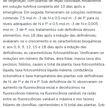
de vegetação, com plantas de feijão cultivadas inicialmente
em solução nutritiva completa até 10 dias após a
emergência. Em seguida, forneceram-se soluções nutritivas
contendo 7,5 mol m -3 de N e 0,5 mol m -3 de P, para os
níveis adequados de N e P; e 0,5 mol m -3 de N e 0,005
mol m -3 de P, nos tratamentos sob deficiência desses
elementos. Aos 18 dias após a indução das deficiências,
avaliaram-se o crescimento e as características bioquímicas
e, aos 0, 6, 9, 12, 15 e 18 dias após a indução das
deficiências, as características fotossintéticas. Verificaram-se
reduções em número de folhas, área foliar, massa seca dos
pecíolos, folíolos, caules e total da planta, taxa fotossintética
líquida, taxa fotossintética líquida máxima, condutância
estomática e taxa transpiratória das plantas sob deficiências
de N, de P e de N e P. Sob deficiência de N, observaram-se
aumento na fluorescência inicial e decréscimos na
fluorescência máxima, na fluorescência variável, na razão
entre as fluorescências variável e máxima e nos teores
foliares de clorofilas, carotenóides e N total das plantas. Sob