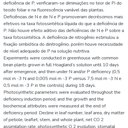
deficiência de P, verificaram-se diminuições no teor de Pi do
tecido foliar e na fluorescência variável das plantas.
Deficiências de N e de N e P promoveram decréscimos mais
efetivos na taxa fotossintética líquida do que a deficiência de
P. Não houve efeito aditivo das deficiências de N e P sobre a
taxa fotossintética. A deficiência de nitrogênio estimulou a
fixação simbiótica do dinitrogênio, porém houve necessidade
de nível adequado de P na solução nutritiva.
Experiments were conducted in greenhouse with common
bean plants grown in full Hoagland’s solution until 10 days
after emergence, and then under N and/or P deficiency (0,5
mol m -3 N and 0,005 mol m -3 P versus 7,5 mol m -3 N e
0,5 mol m -3 P in the controls) during 18 days.
Photosynthetic parameters were evaluated throughout the
deficiency induction period, and the growth and the
biochemical attributes were measured at the end of
deficiency period. Decline in leaf number, leaf area, dry matter
of petiole, leaflet, stem, and whole plant, net CO 2
assimilation rate, photosynthetic O 2 evolution, stomatal