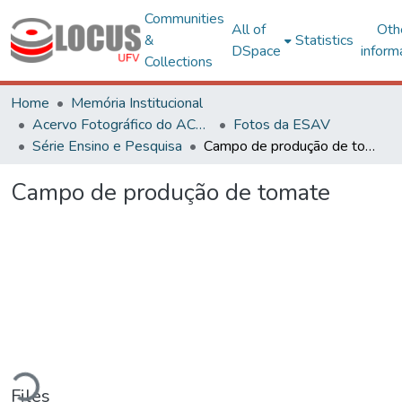
Communities
All of
Oth
&
Statistics
DSpace
inform
Collections
Home
Memória Institucional
Acervo Fotográfico do ACH-UFV
Fotos da ESAV
Série Ensino e Pesquisa
Campo de produção de tomate
Campo de produção de tomate
ading...
Files