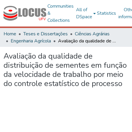
Communities
All of
Oth
&
Statistics
DSpace
inform
Collections
Home
Teses e Dissertações
Ciências Agrárias
Engenharia Agrícola
Avaliação da qualidade de distribuição de sementes em função da velocidade de trabalho por meio do controle estatístico de processo
Avaliação da qualidade de
distribuição de sementes em função
da velocidade de trabalho por meio
do controle estatístico de processo