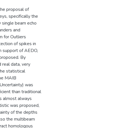
he proposal of
ys, specifically the
by single beam echo
unders and
m for Outliers
ection of spikes in
In support of AEDO,
 proposed. By
 real data, very
e statistical
 the MAIB
 Uncertainty) was
cient than traditional
ons almost always
tistic was proposed,
rtainty of the depths
also the multibeam
tract homologous