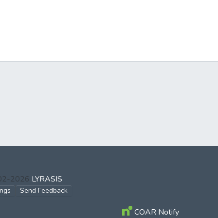
002-2026
LYRASIS
ings
Send Feedback
COAR Notify