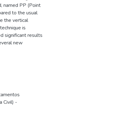
od, named PP (Point
pared to the usual
e the vertical
 technique is
 significant results
several new
ntamentos
Civil) -