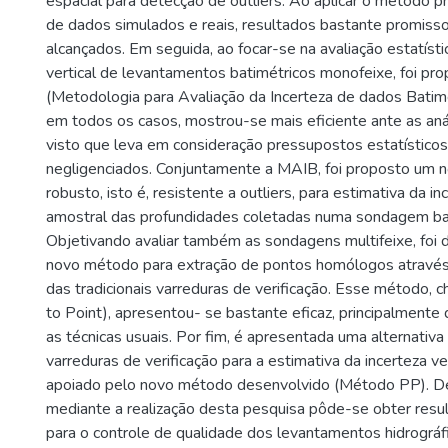
espacial para detecção de outliers. Ao aplicar o método p
de dados simulados e reais, resultados bastante promiss
alcançados. Em seguida, ao focar-se na avaliação estatísti
vertical de levantamentos batimétricos monofeixe, foi pr
(Metodologia para Avaliação da Incerteza de dados Batimé
em todos os casos, mostrou-se mais eficiente ante as anál
visto que leva em consideração pressupostos estatístic
negligenciados. Conjuntamente a MAIB, foi proposto um 
robusto, isto é, resistente a outliers, para estimativa da in
amostral das profundidades coletadas numa sondagem bat
Objetivando avaliar também as sondagens multifeixe, foi
novo método para extração de pontos homólogos atravé
das tradicionais varreduras de verificação. Esse método,
to Point), apresentou- se bastante eficaz, principalment
as técnicas usuais. Por fim, é apresentada uma alternativa 
varreduras de verificação para a estimativa da incerteza ve
apoiado pelo novo método desenvolvido (Método PP). D
mediante a realização desta pesquisa pôde-se obter result
para o controle de qualidade dos levantamentos hidrográfi