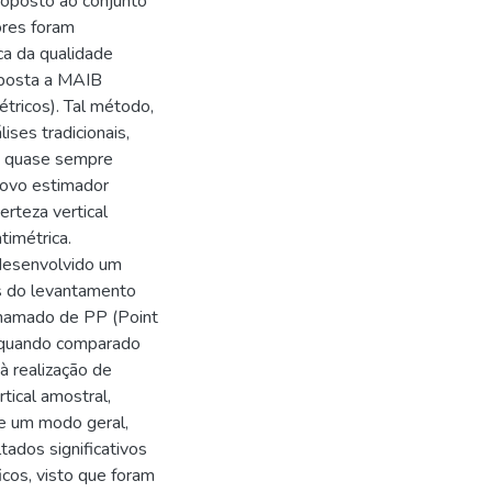
roposto ao conjunto
ores foram
ca da qualidade
oposta a MAIB
tricos). Tal método,
ises tradicionais,
os quase sempre
novo estimador
certeza vertical
imétrica.
 desenvolvido um
s do levantamento
 chamado de PP (Point
e quando comparado
à realização de
rtical amostral,
e um modo geral,
ados significativos
cos, visto que foram