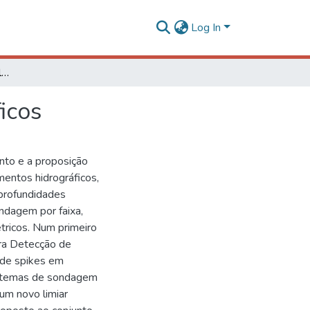
Log In
Controle de qualidade em levantamentos hidrográficos
icos
nto e a proposição
entos hidrográficos,
 profundidades
ndagem por faixa,
tricos. Num primeiro
ra Detecção de
 de spikes em
istemas de sondagem
um novo limiar