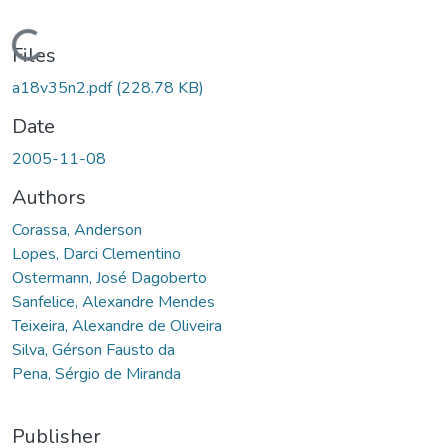
Loading...
Files
a18v35n2.pdf
(228.78 KB)
Date
2005-11-08
Authors
Corassa, Anderson
Lopes, Darci Clementino
Ostermann, José Dagoberto
Sanfelice, Alexandre Mendes
Teixeira, Alexandre de Oliveira
Silva, Gérson Fausto da
Pena, Sérgio de Miranda
Publisher