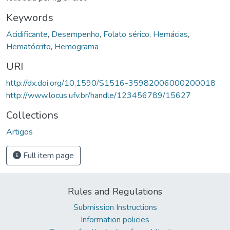
Keywords
Acidificante
,
Desempenho
,
Folato sérico
,
Hemácias
,
Hematócrito
,
Hemograma
URI
http://dx.doi.org/10.1590/S1516-35982006000200018
http://www.locus.ufv.br/handle/123456789/15627
Collections
Artigos
Full item page
Rules and Regulations
Submission Instructions
Information policies