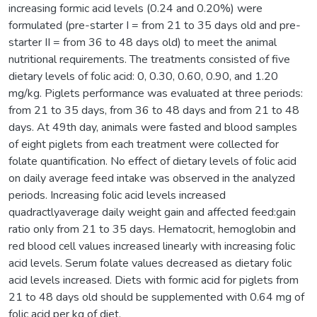
increasing formic acid levels (0.24 and 0.20%) were
formulated (pre-starter I = from 21 to 35 days old and pre-
starter II = from 36 to 48 days old) to meet the animal
nutritional requirements. The treatments consisted of five
dietary levels of folic acid: 0, 0.30, 0.60, 0.90, and 1.20
mg/kg. Piglets performance was evaluated at three periods:
from 21 to 35 days, from 36 to 48 days and from 21 to 48
days. At 49th day, animals were fasted and blood samples
of eight piglets from each treatment were collected for
folate quantification. No effect of dietary levels of folic acid
on daily average feed intake was observed in the analyzed
periods. Increasing folic acid levels increased
quadractlyaverage daily weight gain and affected feed:gain
ratio only from 21 to 35 days. Hematocrit, hemoglobin and
red blood cell values increased linearly with increasing folic
acid levels. Serum folate values decreased as dietary folic
acid levels increased. Diets with formic acid for piglets from
21 to 48 days old should be supplemented with 0.64 mg of
folic acid per kg of diet.