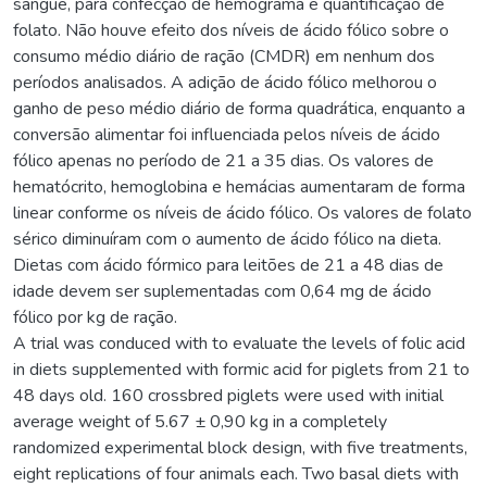
sangue, para confecção de hemograma e quantificação de
folato. Não houve efeito dos níveis de ácido fólico sobre o
consumo médio diário de ração (CMDR) em nenhum dos
períodos analisados. A adição de ácido fólico melhorou o
ganho de peso médio diário de forma quadrática, enquanto a
conversão alimentar foi influenciada pelos níveis de ácido
fólico apenas no período de 21 a 35 dias. Os valores de
hematócrito, hemoglobina e hemácias aumentaram de forma
linear conforme os níveis de ácido fólico. Os valores de folato
sérico diminuíram com o aumento de ácido fólico na dieta.
Dietas com ácido fórmico para leitões de 21 a 48 dias de
idade devem ser suplementadas com 0,64 mg de ácido
fólico por kg de ração.
A trial was conduced with to evaluate the levels of folic acid
in diets supplemented with formic acid for piglets from 21 to
48 days old. 160 crossbred piglets were used with initial
average weight of 5.67 ± 0,90 kg in a completely
randomized experimental block design, with five treatments,
eight replications of four animals each. Two basal diets with