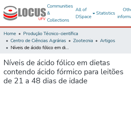
Communities
All of
Oth
&
Statistics
DSpace
inform
Collections
Home
Produção Técnico-científica
Centro de Ciências Agrárias
Zootecnia
Artigos
Níveis de ácido fólico em dietas contendo ácido fórmico para leitões de 21 a 48 dias de idade
Níveis de ácido fólico em dietas
contendo ácido fórmico para leitões
de 21 a 48 dias de idade