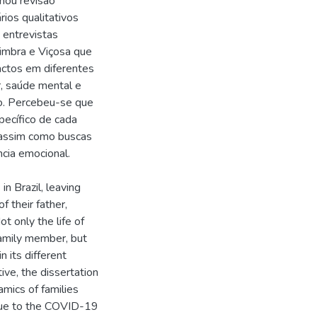
inou revisão
rios qualitativos
 entrevistas
oimbra e Viçosa que
actos em diferentes
r, saúde mental e
ado. Percebeu-se que
pecífico de cada
l, assim como buscas
ncia emocional.
 Brazil, leaving
f their father,
t only the life of
family member, but
n its different
ive, the dissertation
amics of families
due to the COVID-19