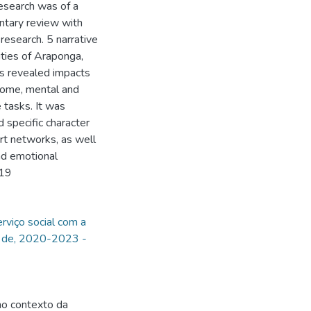
research was of a
ntary review with
 research. 5 narrative
ities of Araponga,
s revealed impacts
ncome, mental and
e tasks. It was
d specific character
ort networks, as well
nd emotional
-19
rviço social com a
 de, 2020-2023 -
no contexto da