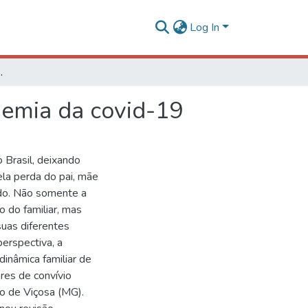
Log In
 da pandemia da covid-19
demia da covid-19
Brasil, deixando
ela perda do pai, mãe
do. Não somente a
o do familiar, mas
 suas diferentes
erspectiva, a
inâmica familiar de
res de convívio
o de Viçosa (MG).