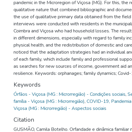
pandemic in the Microregion of Viçosa (MG). For this, the 
qualitative nature that combined bibliographic and docume
the use of qualitative primary data obtained from the field
interviews were conducted with residents in the municipal
Coimbra and Viçosa who had household losses. The result
in different dimensions, especially with regard to family i
physical health, and the redistribution of domestic and car
noticed that the adaptation strategies had an individual an
of each family, which include family and professional supp
as searches for new sources of income, government aid a
resilience. Keywords: orphanages; family dynamics; Covid
Keywords
Órfãos - Viçosa (MG : Microrregião) - Condições sociais
,
Se
família - Viçosa (MG : Microrregião)
,
COVID-19, Pandemia
Viçosa (MG : Microrregião) - Aspectos sociais
Citation
GUSMÃO, Camila Botelho. Orfandade e dinâmica familiar 