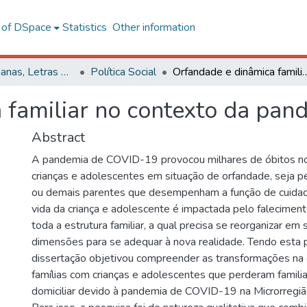
l of DSpace
Statistics
Other information
Ciências Humanas, Letras e Artes
Política Social
Orfandade e dinâmica familiar no contexto
 familiar no contexto da pan
Abstract
A pandemia de COVID-19 provocou milhares de óbitos no 
crianças e adolescentes em situação de orfandade, seja p
ou demais parentes que desempenham a função de cuida
vida da criança e adolescente é impactada pelo faleciment
toda a estrutura familiar, a qual precisa se reorganizar em
dimensões para se adequar à nova realidade. Tendo esta p
dissertação objetivou compreender as transformações na d
famílias com crianças e adolescentes que perderam familia
domiciliar devido à pandemia de COVID-19 na Microrregiã