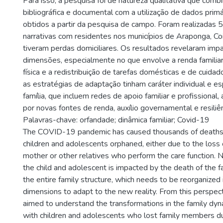
Para isso, a pesquisa foi de natureza qualitativa que comb
bibliográfica e documental com a utilização de dados primá
obtidos a partir da pesquisa de campo. Foram realizadas 5
narrativas com residentes nos municípios de Araponga, C
tiveram perdas domiciliares. Os resultados revelaram imp
dimensões, especialmente no que envolve a renda familia
física e a redistribuição de tarefas domésticas e de cuid
as estratégias de adaptação tinham caráter individual e es
família, que incluem redes de apoio familiar e profissiona
por novas fontes de renda, auxílio governamental e resiliê
Palavras-chave: orfandade; dinâmica familiar; Covid-19
The COVID-19 pandemic has caused thousands of deaths in
children and adolescents orphaned, either due to the loss o
mother or other relatives who perform the care function. No
the child and adolescent is impacted by the death of the 
the entire family structure, which needs to be reorganized i
dimensions to adapt to the new reality. From this perspect
aimed to understand the transformations in the family dyn
with children and adolescents who lost family members 