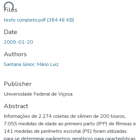
ading...
Files
texto completo.pdf
(384.46 KB)
Date
2009-01-20
Authors
Santana Júnior, Mário Luiz
Publisher
Universidade Federal de Viçosa
Abstract
Informações de 2.274 coletas de sêmen de 200 touros,
7.055 medidas de idade ao primeiro parto (IPP) de fêmeas e
141 medidas de perímetro escrotal (PE) foram utilizadas
para se determinar parâmetros genéticos para características