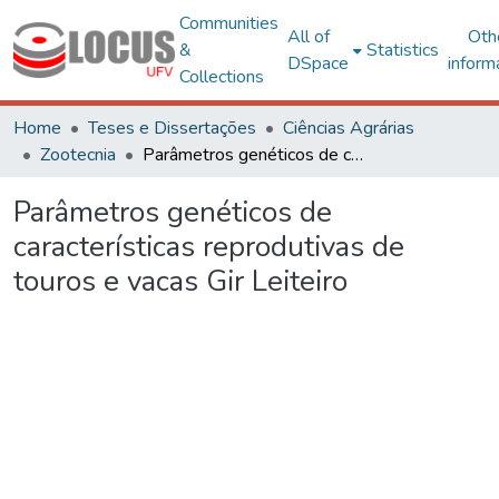
Communities
All of
Oth
&
Statistics
DSpace
inform
Collections
Home
Teses e Dissertações
Ciências Agrárias
Zootecnia
Parâmetros genéticos de características reprodutivas de touros e vacas Gir Leiteiro
Parâmetros genéticos de
características reprodutivas de
touros e vacas Gir Leiteiro