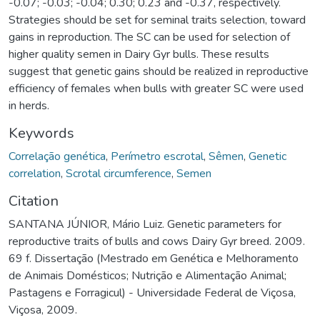
-0.07; -0.03; -0.04; 0.30; 0.23 and -0.37, respectively.
Strategies should be set for seminal traits selection, toward
gains in reproduction. The SC can be used for selection of
higher quality semen in Dairy Gyr bulls. These results
suggest that genetic gains should be realized in reproductive
efficiency of females when bulls with greater SC were used
in herds.
Keywords
Correlação genética
,
Perímetro escrotal
,
Sêmen
,
Genetic
correlation
,
Scrotal circumference
,
Semen
Citation
SANTANA JÚNIOR, Mário Luiz. Genetic parameters for
reproductive traits of bulls and cows Dairy Gyr breed. 2009.
69 f. Dissertação (Mestrado em Genética e Melhoramento
de Animais Domésticos; Nutrição e Alimentação Animal;
Pastagens e Forragicul) - Universidade Federal de Viçosa,
Viçosa, 2009.