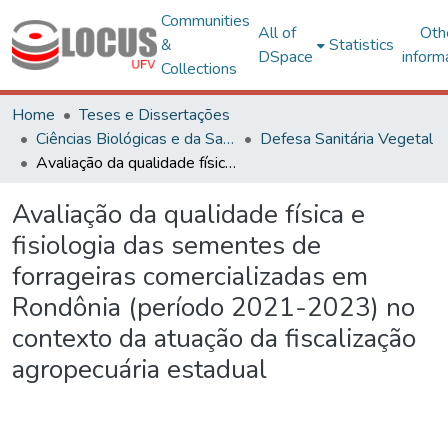
Communities
All of
Oth
&
Statistics
DSpace
inform
Collections
Home
Teses e Dissertações
Ciências Biológicas e da Saúde
Defesa Sanitária Vegetal
Avaliação da qualidade física e fisiologia das sementes de forrageiras comercializadas em Rondônia (período 2021-2023) no contexto da atuação da fiscalização agropecuária estadual
Avaliação da qualidade física e
fisiologia das sementes de
forrageiras comercializadas em
Rondônia (período 2021-2023) no
contexto da atuação da fiscalização
agropecuária estadual