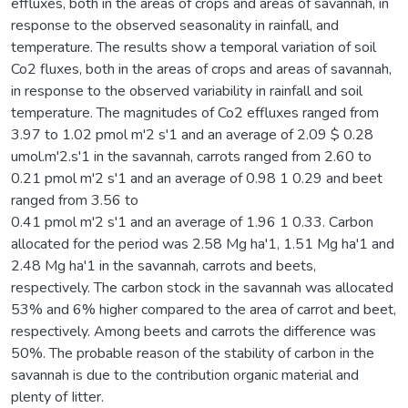
effluxes, both in the areas of crops and areas of savannah, in
response to the observed seasonality in rainfall, and
temperature. The results show a temporal variation of soil
Co2 fluxes, both in the areas of crops and areas of savannah,
in response to the observed variability in rainfall and soil
temperature. The magnitudes of Co2 effluxes ranged from
3.97 to 1.02 pmol m'2 s'1 and an average of 2.09 $ 0.28
umol.m'2.s'1 in the savannah, carrots ranged from 2.60 to
0.21 pmol m'2 s'1 and an average of 0.98 1 0.29 and beet
ranged from 3.56 to
0.41 pmol m'2 s'1 and an average of 1.96 1 0.33. Carbon
allocated for the period was 2.58 Mg ha'1, 1.51 Mg ha'1 and
2.48 Mg ha'1 in the savannah, carrots and beets,
respectively. The carbon stock in the savannah was allocated
53% and 6% higher compared to the area of carrot and beet,
respectively. Among beets and carrots the difference was
50%. The probable reason of the stability of carbon in the
savannah is due to the contribution organic material and
plenty of Iitter.