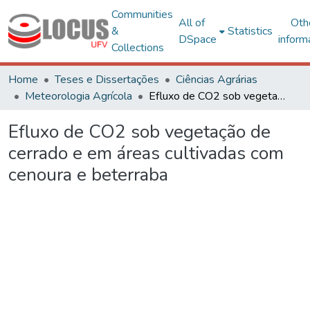
Communities
All of
Oth
&
Statistics
DSpace
inform
Collections
Home
Teses e Dissertações
Ciências Agrárias
Meteorologia Agrícola
Efluxo de CO2 sob vegetação de cerrado e em áreas cultivadas com cenoura e beterraba
Efluxo de CO2 sob vegetação de
cerrado e em áreas cultivadas com
cenoura e beterraba