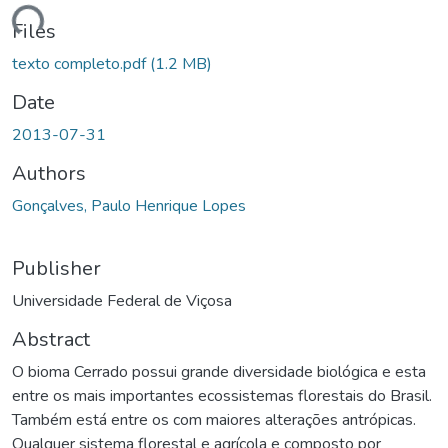
ading...
Files
texto completo.pdf
(1.2 MB)
Date
2013-07-31
Authors
Gonçalves, Paulo Henrique Lopes
Publisher
Universidade Federal de Viçosa
Abstract
O bioma Cerrado possui grande diversidade biológica e esta
entre os mais importantes ecossistemas florestais do Brasil.
Também está entre os com maiores alterações antrópicas.
Qualquer sistema florestal e agrícola e composto por