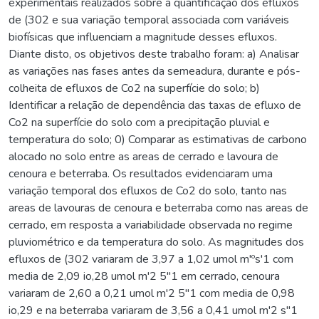
experimentais realizados sobre a quantificação dos efluxos
de (302 e sua variação temporal associada com variáveis
biofísicas que influenciam a magnitude desses efluxos.
Diante disto, os objetivos deste trabalho foram: a) Analisar
as variações nas fases antes da semeadura, durante e pós-
colheita de efluxos de Co2 na superfície do solo; b)
Identificar a relação de dependência das taxas de efluxo de
Co2 na superfície do solo com a precipitação pluvial e
temperatura do solo; 0) Comparar as estimativas de carbono
alocado no solo entre as areas de cerrado e lavoura de
cenoura e beterraba. Os resultados evidenciaram uma
variação temporal dos efluxos de Co2 do solo, tanto nas
areas de lavouras de cenoura e beterraba como nas areas de
cerrado, em resposta a variabilidade observada no regime
pluviométrico e da temperatura do solo. As magnitudes dos
efluxos de (302 variaram de 3,97 a 1,02 umol m'ºs'1 com
media de 2,09 io,28 umol m'2 5"1 em cerrado, cenoura
variaram de 2,60 a 0,21 umol m'2 5"1 com media de 0,98
io,29 e na beterraba variaram de 3,56 a 0,41 umol m'2 s"1