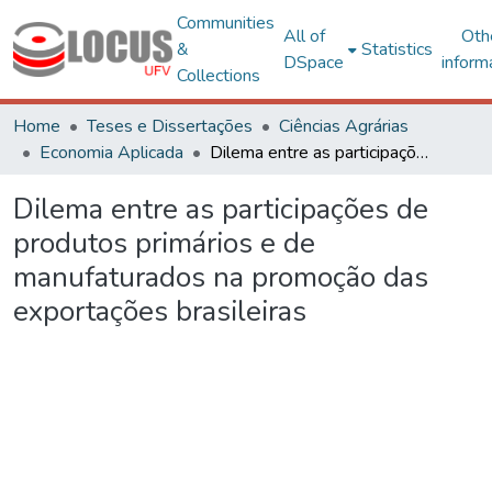
Communities
All of
Oth
&
Statistics
DSpace
inform
Collections
Home
Teses e Dissertações
Ciências Agrárias
Economia Aplicada
Dilema entre as participações de produtos primários e de manufaturados na promoção das exportações brasileiras
Dilema entre as participações de
produtos primários e de
manufaturados na promoção das
exportações brasileiras