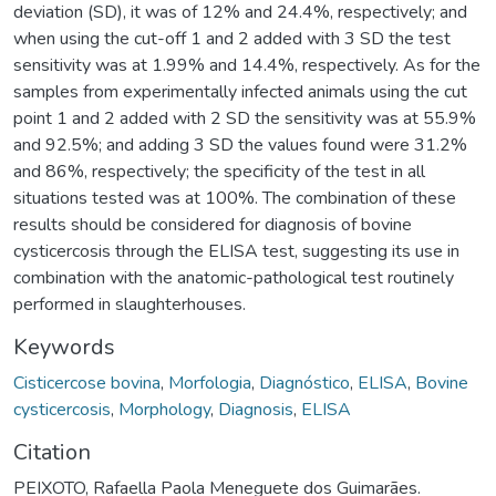
deviation (SD), it was of 12% and 24.4%, respectively; and
when using the cut-off 1 and 2 added with 3 SD the test
sensitivity was at 1.99% and 14.4%, respectively. As for the
samples from experimentally infected animals using the cut
point 1 and 2 added with 2 SD the sensitivity was at 55.9%
and 92.5%; and adding 3 SD the values found were 31.2%
and 86%, respectively; the specificity of the test in all
situations tested was at 100%. The combination of these
results should be considered for diagnosis of bovine
cysticercosis through the ELISA test, suggesting its use in
combination with the anatomic-pathological test routinely
performed in slaughterhouses.
Keywords
Cisticercose bovina
,
Morfologia
,
Diagnóstico
,
ELISA
,
Bovine
cysticercosis
,
Morphology
,
Diagnosis
,
ELISA
Citation
PEIXOTO, Rafaella Paola Meneguete dos Guimarães.