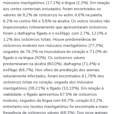
músculos mastigatórios (17,1%) e língua (2,3%). Em relação
aos cortes comerciais estudados, foram encontrados os
valores de 8,2% de cisticercos no acém, 6,6% na paleta,
6,2% no contra-filé e 5,8% na alcatra. Os outros tecidos não
inspecionados rotineiramente que apresentaram cisticercos
foram o diafragma, fígado e o esôfago, com 2,7%, 12,0% e
1,2% dos cisticercos totais. Houve predominância de
cisticercos inviáveis nos músculos mastigatórios (77,3%),
seguidos de 76,3% na musculatura do coração e 71,0% do
fígado e na língua (50%). Os cisticercos viáveis
predominaram na alcatra (80,0%), diafragma (71,4%) e
esôfago (66,7%). Nos sítios de predileção dos animais
naturalmente infectados, foram encontrados 61,78% dos
cisticercos totais no coração, seguido dos músculos
mastigatórios (38,21%) e fígado (10,19%). Em relação à
viabilidade, o fígado apresentou 87,5% de cisticercos
inviáveis, seguidos da língua com 66,7%, coração 63,2%,
entretanto nos tecidos mastigatórios foi encontrada a maior
frequência de cisticercos viáveis (68,3%). Dos nove animais