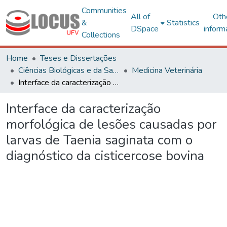
Communities
All of
Oth
&
Statistics
DSpace
inform
Collections
Home
Teses e Dissertações
Ciências Biológicas e da Saúde
Medicina Veterinária
Interface da caracterização morfológica de lesões causadas por larvas de Taenia saginata com o diagnóstico da cisticercose bovina
Interface da caracterização
morfológica de lesões causadas por
larvas de Taenia saginata com o
diagnóstico da cisticercose bovina