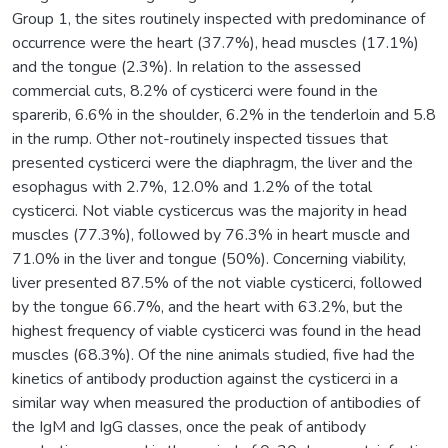
Group 1, the sites routinely inspected with predominance of
occurrence were the heart (37.7%), head muscles (17.1%)
and the tongue (2.3%). In relation to the assessed
commercial cuts, 8.2% of cysticerci were found in the
sparerib, 6.6% in the shoulder, 6.2% in the tenderloin and 5.8
in the rump. Other not-routinely inspected tissues that
presented cysticerci were the diaphragm, the liver and the
esophagus with 2.7%, 12.0% and 1.2% of the total
cysticerci. Not viable cysticercus was the majority in head
muscles (77.3%), followed by 76.3% in heart muscle and
71.0% in the liver and tongue (50%). Concerning viability,
liver presented 87.5% of the not viable cysticerci, followed
by the tongue 66.7%, and the heart with 63.2%, but the
highest frequency of viable cysticerci was found in the head
muscles (68.3%). Of the nine animals studied, five had the
kinetics of antibody production against the cysticerci in a
similar way when measured the production of antibodies of
the IgM and IgG classes, once the peak of antibody