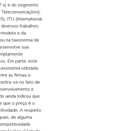
T s) e do segmento
Telecomunicações),
, ITU (International
 diversos trabalhos
o modelo e da
eou na taxonomia de
desenvolve sua
 amplamente
os. Em parte, este
axonomia utilizada,
tre as firmas e
contra-se no fato de
desenvolvimento e
o ainda indicou que
 que o preço é o
tividade. A respeito
quais, de alguma
competitividade