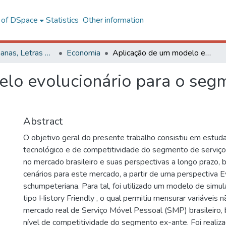
l of DSpace
Statistics
Other information
Ciências Humanas, Letras e Artes
Economia
Aplicação de um modelo evolucionário para o segmento brasileiro de telefonia móvel
lo evolucionário para o segm
Abstract
O objetivo geral do presente trabalho consistiu em estud
tecnológico e de competitividade do segmento de serviço
no mercado brasileiro e suas perspectivas a longo prazo,
cenários para este mercado, a partir de uma perspectiva E
schumpeteriana. Para tal, foi utilizado um modelo de simu
tipo History Friendly , o qual permitiu mensurar variáveis
mercado real de Serviço Móvel Pessoal (SMP) brasileiro
nível de competitividade do segmento ex-ante. Foi reali