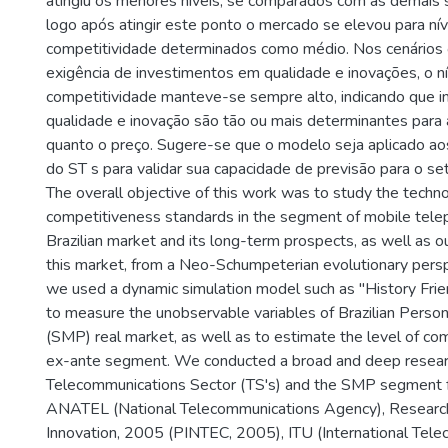
atingiu os menores níveis, se comparados com as demais 
logo após atingir este ponto o mercado se elevou para nív
competitividade determinados como médio. Nos cenários
exigência de investimentos em qualidade e inovações, o n
competitividade manteve-se sempre alto, indicando que 
qualidade e inovação são tão ou mais determinantes para 
quanto o preço. Sugere-se que o modelo seja aplicado 
do ST s para validar sua capacidade de previsão para o s
The overall objective of this work was to study the techno
competitiveness standards in the segment of mobile telep
Brazilian market and its long-term prospects, as well as ou
this market, from a Neo-Schumpeterian evolutionary perspe
we used a dynamic simulation model such as "History Frie
to measure the unobservable variables of Brazilian Perso
(SMP) real market, as well as to estimate the level of co
ex-ante segment. We conducted a broad and deep resear
Telecommunications Sector (TS's) and the SMP segment 
ANATEL (National Telecommunications Agency), Research
Innovation, 2005 (PINTEC, 2005), ITU (International Tel