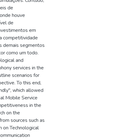
simulações. Contudo,
eis de
 onde houve
ível de
investimentos em
a competitividade
aos demais segmentos
etor como um todo.
logical and
hony services in the
tline scenarios for
ctive. To this end,
ndly", which allowed
nal Mobile Service
mpetitiveness in the
ch on the
from sources such as
 on Technological
ecommunication