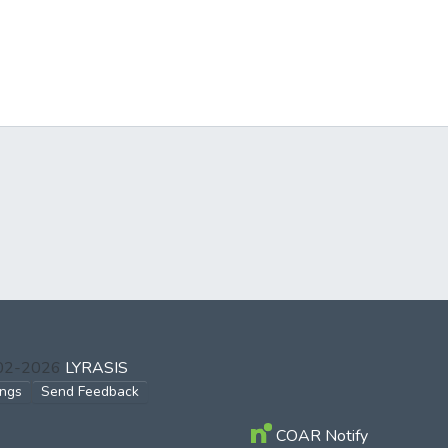
002-2026
LYRASIS
ings
Send Feedback
COAR Notify