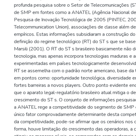
profunda pesquisa sobre o Setor de Telecomunicações (S
de SMP em fontes como a ANATEL (Agência Nacional de 
Pesquisa de Inovação Tecnológica de 2005 (PINTEC, 2005)
Telecommunication Union), associações de classe além de
empíricos. Estas informações subsidiaram a construção d
definição do regime tecnológico (RT) do ST s que se bas
Marsili (2001). O RT do ST s brasileiro basicamente não 
tecnologia, mas apenas incorpora tecnologias maduras e
experimentadas em países tecnologicamente desenvolvid
RT se assemelha com o padrão norte americano, base da t
em pontos como: oportunidade tecnológica, diversidade en
fortes barreiras a novos players. Outro ponto evidente en
que o aparato legal-regulatório brasileiro atual mitiga o 
crescimento do ST s. O conjunto de informações pesquisad
a ANATEL rege a competitividade do segmento de SMP e
único fator comprovadamente determinante desta competi
da competitividade, pode-se afirmar que os cenários nos 
forma, houve limitação do crescimento das operadoras, a 