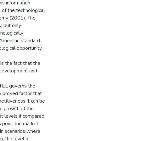
his information
 of the technological
nomy (2001). The
, but only
nologically
 American standard
logical opportunity,
s the fact that the
e development and
ATEL governs the
 proved factor that
etitiveness it can be
e growth of the
t levels if compared
s point the market
 In scenarios where
, the level of