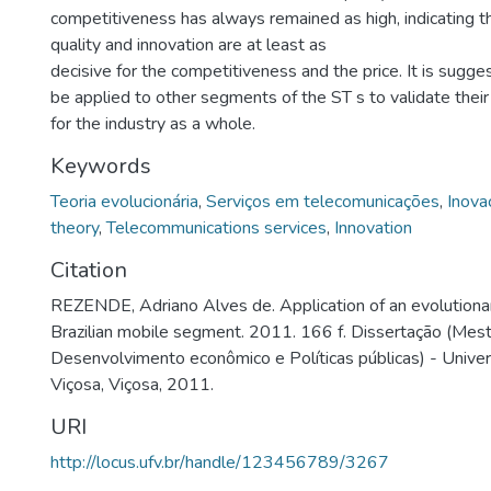
competitiveness has always remained as high, indicating t
quality and innovation are at least as
decisive for the competitiveness and the price. It is sugg
be applied to other segments of the ST s to validate their 
for the industry as a whole.
Keywords
Teoria evolucionária
,
Serviços em telecomunicações
,
Inova
theory
,
Telecommunications services
,
Innovation
Citation
REZENDE, Adriano Alves de. Application of an evolutiona
Brazilian mobile segment. 2011. 166 f. Dissertação (Mes
Desenvolvimento econômico e Políticas públicas) - Unive
Viçosa, Viçosa, 2011.
URI
http://locus.ufv.br/handle/123456789/3267