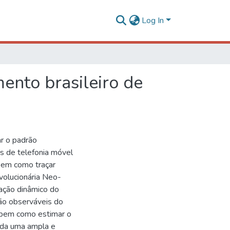
Log In
ento brasileiro de
ar o padrão
s de telefonia móvel
 bem como traçar
volucionária Neo-
lação dinâmico do
 não observáveis do
, bem como estimar o
zada uma ampla e