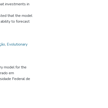
hat investments in
ested that the model
ability to forecast
ção
,
Evolutionary
ry model for the
trado em
rsidade Federal de