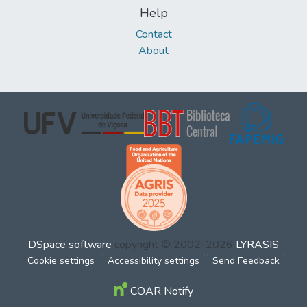
Help
Contact
About
DSpace software
copyright © 2002-2026
LYRASIS
Cookie settings
Accessibility settings
Send Feedback
COAR Notify