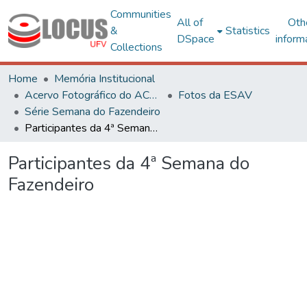
Communities
All of
Oth
&
Statistics
DSpace
inform
Collections
Home
Memória Institucional
Acervo Fotográfico do ACH-UFV
Fotos da ESAV
Série Semana do Fazendeiro
Participantes da 4ª Semana do Fazendeiro
Participantes da 4ª Semana do
Fazendeiro