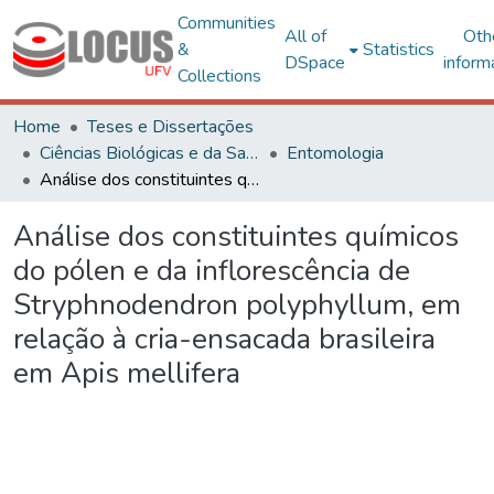
Communities
All of
Oth
&
Statistics
DSpace
inform
Collections
Home
Teses e Dissertações
Ciências Biológicas e da Saúde
Entomologia
Análise dos constituintes químicos do pólen e da inflorescência de Stryphnodendron polyphyllum, em relação à cria-ensacada brasileira em Apis mellifera
Análise dos constituintes químicos
do pólen e da inflorescência de
Stryphnodendron polyphyllum, em
relação à cria-ensacada brasileira
em Apis mellifera