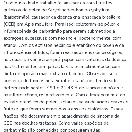
O objetivo deste trabalho foi analisar os constituintes
químicos do pólen de Stryphnodendron polyphyllum
(barbatimão), causador da doença cria-ensacada brasileira
(CEB) em Apis mellifera. Para isso, coletaram-se pólen e
inflorescência de barbatimão para serem submetidos a
extrações sucessivas com hexano e, posteriormente, com
etanol. Com os extratos hexânico e etanólico do pólen e da
inflorescência obtidos, foram realizados ensaios biológicos,
nos quais se verificaram pré-pupas com sintomas da doença
nos tratamentos em que as larvas eram alimentadas com
dieta de operária mais extrato etanólico. Observou-se a
presença de taninos nos extratos etanólicos, tendo sido
determinado nestes 7,91 e 21,43% de taninos no pólen e
na inflorescência, respectivamente. Com o fracionamento do
extrato etanólico do pólen, isolaram-se ainda ácidos graxos e
frutose, que foram submetidos a ensaios biológicos. Essas
frações não determinaram o aparecimento de sintoma da
CEB nas abelhas tratadas. Como várias espécies de
barbatimão são conhecidas por possuírem altas