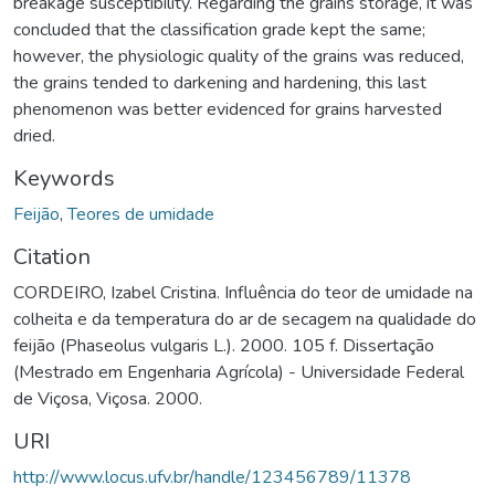
breakage susceptibility. Regarding the grains storage, it was
concluded that the classification grade kept the same;
however, the physiologic quality of the grains was reduced,
the grains tended to darkening and hardening, this last
phenomenon was better evidenced for grains harvested
dried.
Keywords
Feijão
,
Teores de umidade
Citation
CORDEIRO, Izabel Cristina. Influência do teor de umidade na
colheita e da temperatura do ar de secagem na qualidade do
feijão (Phaseolus vulgaris L.). 2000. 105 f. Dissertação
(Mestrado em Engenharia Agrícola) - Universidade Federal
de Viçosa, Viçosa. 2000.
URI
http://www.locus.ufv.br/handle/123456789/11378