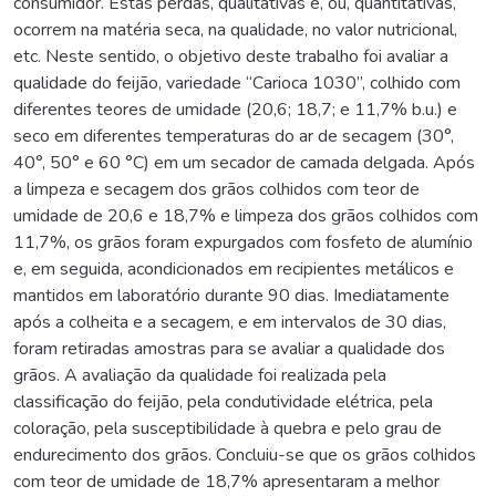
consumidor. Estas perdas, qualitativas e, ou, quantitativas,
ocorrem na matéria seca, na qualidade, no valor nutricional,
etc. Neste sentido, o objetivo deste trabalho foi avaliar a
qualidade do feijão, variedade “Carioca 1030”, colhido com
diferentes teores de umidade (20,6; 18,7; e 11,7% b.u.) e
seco em diferentes temperaturas do ar de secagem (30°,
40°, 50° e 60 °C) em um secador de camada delgada. Após
a limpeza e secagem dos grãos colhidos com teor de
umidade de 20,6 e 18,7% e limpeza dos grãos colhidos com
11,7%, os grãos foram expurgados com fosfeto de alumínio
e, em seguida, acondicionados em recipientes metálicos e
mantidos em laboratório durante 90 dias. Imediatamente
após a colheita e a secagem, e em intervalos de 30 dias,
foram retiradas amostras para se avaliar a qualidade dos
grãos. A avaliação da qualidade foi realizada pela
classificação do feijão, pela condutividade elétrica, pela
coloração, pela susceptibilidade à quebra e pelo grau de
endurecimento dos grãos. Concluiu-se que os grãos colhidos
com teor de umidade de 18,7% apresentaram a melhor