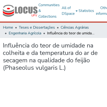
Communities
All of
Oth
&
Statistics
DSpace
inform
Collections
Home
Teses e Dissertações
Ciências Agrárias
Engenharia Agrícola
Influência do teor de umidade na colheita e da temperatura do ar de secagem na qualidade do feijão (Phaseolus vulgaris L.)
Influência do teor de umidade na
colheita e da temperatura do ar de
secagem na qualidade do feijão
(Phaseolus vulgaris L.)