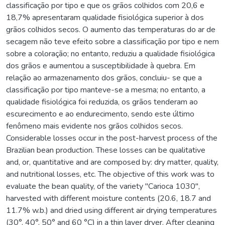
classificação por tipo e que os grãos colhidos com 20,6 e
18,7% apresentaram qualidade fisiológica superior à dos
grãos colhidos secos. O aumento das temperaturas do ar de
secagem não teve efeito sobre a classificação por tipo e nem
sobre a coloração; no entanto, reduziu a qualidade fisiológica
dos grãos e aumentou a susceptibilidade à quebra. Em
relação ao armazenamento dos grãos, concluiu- se que a
classificação por tipo manteve-se a mesma; no entanto, a
qualidade fisiológica foi reduzida, os grãos tenderam ao
escurecimento e ao endurecimento, sendo este último
fenômeno mais evidente nos grãos colhidos secos.
Considerable losses occur in the post-harvest process of the
Brazilian bean production. These losses can be qualitative
and, or, quantitative and are composed by: dry matter, quality,
and nutritional losses, etc. The objective of this work was to
evaluate the bean quality, of the variety "Carioca 1030",
harvested with different moisture contents (20.6, 18.7 and
11.7% w.b.) and dried using different air drying temperatures
(30°, 40°, 50° and 60 °C) in a thin layer dryer. After cleaning