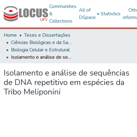
Communities
All of
Oth
&
Statistics
DSpace
inform
Collections
Home
Teses e Dissertações
Ciências Biológicas e da Saúde
Biologia Celular e Estrutural
Isolamento e análise de sequências de DNA repetitivo em espécies da Tribo Meliponini
Isolamento e análise de sequências
de DNA repetitivo em espécies da
Tribo Meliponini