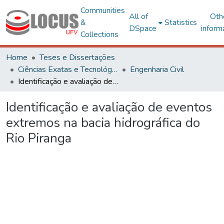
Communities
All of
Oth
&
Statistics
DSpace
inform
Collections
Home
Teses e Dissertações
Ciências Exatas e Tecnológicas
Engenharia Civil
Identificação e avaliação de eventos extremos na bacia hidrográfica do Rio Piranga
Identificação e avaliação de eventos
extremos na bacia hidrográfica do
Rio Piranga