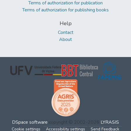
Terms of authorization for publication
Terms of authorization for publishing books
Help
Contact
About
DSpace software
copyright © 2002-2026
LYRASIS
Cookie settings
Accessibility settings
Send Feedback