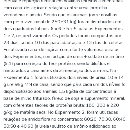
efetiva e repleção ruminal em novilhas leiteiras alimentadas
com cana-de-açúcar e relações entre ureia, proteína
verdadeira e amido. Sendo que os animais (onze novilhas
com peso vivo inicial de 250±31 kg) foram distribuídos em
dois quadrados latinos, 6 x 6 e 5 x 5, para os Experimentos
1 e 2, respectivamente. Os períodos foram compostos por
23 dias, sendo 10 dias para adaptação e 13 dias de coletas.
Foi utilizada cana-de-açúcar como fonte volumosa para os
dois Experimentos, com adição de ureia + sulfato de amônio
(9:1) para correção do teor protéico, sendo diluídos e
misturados a cana antes da alimentação dos animais. No
Experimento 1 foram utilizados dois níveis de ureia, 10 e 14
g ureia/kg MN de cana, sendo que para cada um dos níveis foi
disponibilizado aos animais 1,5 kg/dia de concentrados a
base de milho triturado, farelo de soja e suplemento mineral,
com diferentes teores de proteína bruta: 180, 200 e 220
g/kg de matéria seca. No Experimento 2, foram utilizadas
relações de amido:fibra no concentrado: 80:20, 70:30, 60:40,
50:50 e 40:60 (a ureia+sulfato de amônio adicionado ao