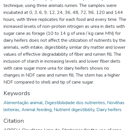
technique, using three animals rumen. The samples were
incubated at 0, 3, 6, 9, 12, 24, 36, 48, 72, 96, 120 and 144
hours, with three replicates for each food and every time. The
increased levels of non-protein nitrogen as urea in diets with
sugar cane as forage (10 to 14 g of urea / kg cane MN) for
dairy heifers does not affect the utilization of nutrients by the
animals, with intake, digestibility similar dry matter and lower
values of effective degradability of fiber and rumen fill. The
inclusion of starch in increasing levels and lower fiber diets
with cane sugar more urea for dairy heifers shows no
changes in NDF cane and rumen fill. The stem has a higher
NDF compared to shell and tip of cane sugar.
Keywords
Alimentação animal
,
Digestibilidade dos nutrientes
,
Novilhas
leiteiras
,
Animal feeding
,
Nutrient digestibility
,
Dairy heifers
Citation