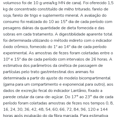
volumoso foi de 10 g ureia/kg MN de cana). Foi oferecido 1,5
kg de concentrado constituído de milho triturado, farelo de
soja, farelo de trigo e suplemento mineral. A avaliação do
consumo foi realizada do 10 ao 15° dia de cada período com
pesagens diárias da quantidade de dieta fornecida e das
sobras em cada tratamento. A digestibilidade aparente total
foi determinada utilizando o método indireto com o indicador
óxido crômico, fornecido do 1º ao 14º dia de cada período
experimental. As amostras de fezes foram coletadas entre o
10º e 15º dia de cada período com intervalos de 26 horas. A
estimativa dos parâmetros da cinética de passagem de
partículas pelo trato gastrintestinal dos animais foi
determinada a partir do ajuste do modelo bicompartimental
(gama para um compartimento e exponencial para outro), aos
dados de excreção fecal do indicador Lantânio, fixado a
parede celular da cana-de-açúcar. Do 17° ao 23° dia de cada
período foram coletadas amostras de fezes nos tempos 0, 8,
16, 24, 30, 36, 42, 48, 54, 60, 66, 72, 84, 96, 120 e 144
horas após incubação do da fibra marcada. Para estimativa