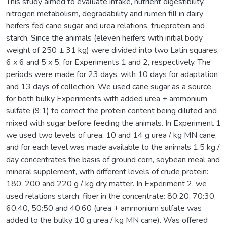
This study aimed to evaluate intake, nutrient digestibility,
nitrogen metabolism, degradability and rumen fill in dairy
heifers fed cane sugar and urea relations, trueprotein and
starch. Since the animals (eleven heifers with initial body
weight of 250 ± 31 kg) were divided into two Latin squares,
6 x 6 and 5 x 5, for Experiments 1 and 2, respectively. The
periods were made for 23 days, with 10 days for adaptation
and 13 days of collection. We used cane sugar as a source
for both bulky Experiments with added urea + ammonium
sulfate (9:1) to correct the protein content being diluted and
mixed with sugar before feeding the animals. In Experiment 1
we used two levels of urea, 10 and 14 g urea / kg MN cane,
and for each level was made available to the animals 1.5 kg /
day concentrates the basis of ground corn, soybean meal and
mineral supplement, with different levels of crude protein:
180, 200 and 220 g / kg dry matter. In Experiment 2, we
used relations starch: fiber in the concentrate: 80:20, 70:30,
60:40, 50:50 and 40:60 (urea + ammonium sulfate was
added to the bulky 10 g urea / kg MN cane). Was offered