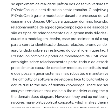
se aproximam da realidade prática dos desenvolvedores 
PrOntoCon, que será discutido neste trabalho. O objetivo p
PrOntoCon é guiar o modelador durante o processo de va
diagrama de classes UML para qualquer domínio, focando,
relacionamentos de agregação/composição e de associaçã
são os tipos de relacionamentos que geram mais dúvidas 
durante a modelagem. Assim, esse procedimento dá o su
para a correta identificação dessas relações, promovend
aprofundado sobre as restrições do domínio em questão. 
PrOntoCon combina o poder de modelagem da UML com a 
ontológica sobre relacionamentos parte-todo e de associa
procedimento capaz de conceber modelos conceituais mais
e que possam gerar sistemas mais robustos e manuteníve
The difficulty of software developers face to build liable
occurs due to the lack of domain knowledge. There are so
analysis techniques that can help the modeler during the p
the domain class diagram. However, they end up not being
involves many philosophical concepts, which makes them 