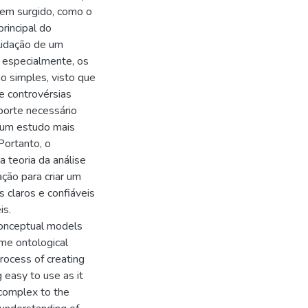
tem surgido, como o
rincipal do
lidação de um
 especialmente, os
o simples, visto que
e controvérsias
porte necessário
o um estudo mais
Portanto, o
teoria da análise
ção para criar um
 claros e confiáveis
is.
 conceptual models
me ontological
rocess of creating
 easy to use as it
complex to the