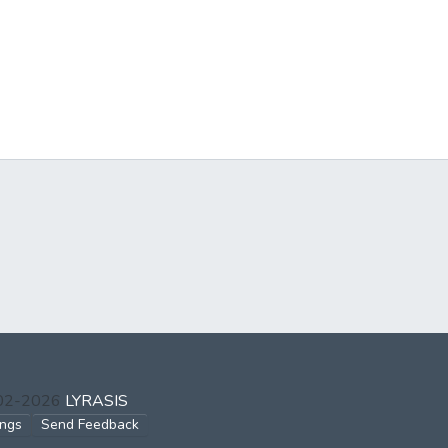
002-2026
LYRASIS
ings
Send Feedback