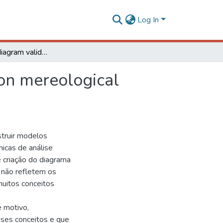
Log In
Domain class diagram validation procedure based on mereological analysis for part-whole relations
on mereological
truir modelos
nicas de análise
 criação do diagrama
 não refletem os
muitos conceitos
 motivo,
sses conceitos e que