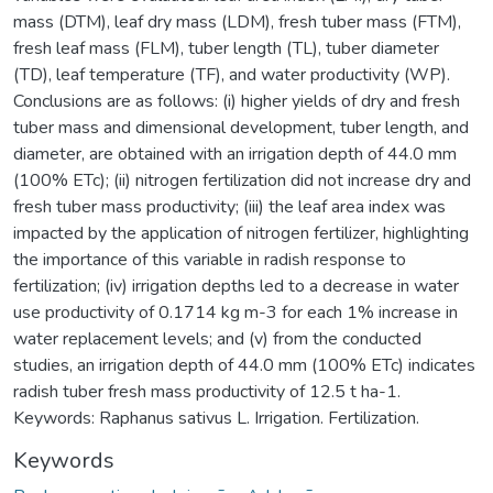
mass (DTM), leaf dry mass (LDM), fresh tuber mass (FTM),
fresh leaf mass (FLM), tuber length (TL), tuber diameter
(TD), leaf temperature (TF), and water productivity (WP).
Conclusions are as follows: (i) higher yields of dry and fresh
tuber mass and dimensional development, tuber length, and
diameter, are obtained with an irrigation depth of 44.0 mm
(100% ETc); (ii) nitrogen fertilization did not increase dry and
fresh tuber mass productivity; (iii) the leaf area index was
impacted by the application of nitrogen fertilizer, highlighting
the importance of this variable in radish response to
fertilization; (iv) irrigation depths led to a decrease in water
use productivity of 0.1714 kg m-3 for each 1% increase in
water replacement levels; and (v) from the conducted
studies, an irrigation depth of 44.0 mm (100% ETc) indicates
radish tuber fresh mass productivity of 12.5 t ha-1.
Keywords: Raphanus sativus L. Irrigation. Fertilization.
Keywords