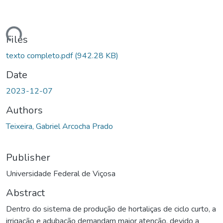
ding...
Files
texto completo.pdf
(942.28 KB)
Date
2023-12-07
Authors
Teixeira, Gabriel Arcocha Prado
Publisher
Universidade Federal de Viçosa
Abstract
Dentro do sistema de produção de hortaliças de ciclo curto, a
irrigação e adubação demandam maior atenção, devido a