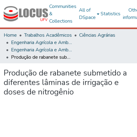
Communities
All of
Oth
&
Statistics
DSpace
inform
Collections
Home
Trabalhos Acadêmicos
Ciências Agrárias
Engenharia Agrícola e Ambiental
Engenharia Agrícola e Ambiental - TCCs de Graduação
Produção de rabanete submetido a diferentes lâminas de irrigação e doses de nitrogênio
Produção de rabanete submetido a
diferentes lâminas de irrigação e
doses de nitrogênio