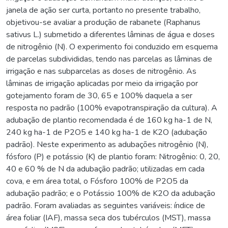
janela de ação ser curta, portanto no presente trabalho,
objetivou-se avaliar a produção de rabanete (Raphanus
sativus L.) submetido a diferentes lâminas de água e doses
de nitrogênio (N). O experimento foi conduzido em esquema
de parcelas subdivididas, tendo nas parcelas as lâminas de
irrigação e nas subparcelas as doses de nitrogênio. As
lâminas de irrigação aplicadas por meio da irrigação por
gotejamento foram de 30, 65 e 100% daquela a ser
resposta no padrão (100% evapotranspiração da cultura). A
adubação de plantio recomendada é de 160 kg ha-1 de N,
240 kg ha-1 de P2O5 e 140 kg ha-1 de K2O (adubação
padrão). Neste experimento as adubações nitrogênio (N),
fósforo (P) e potássio (K) de plantio foram: Nitrogênio: 0, 20,
40 e 60 % de N da adubação padrão; utilizadas em cada
cova, e em área total, o Fósforo 100% de P2O5 da
adubação padrão; e o Potássio 100% de K2O da adubação
padrão. Foram avaliadas as seguintes variáveis: índice de
área foliar (IAF), massa seca dos tubérculos (MST), massa