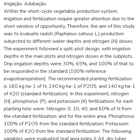
Irrigação. Adubação.
Within the short-cycle vegetable production system,
irrigation and fertilization require greater attention due to the
short window of opportunity. Therefore, the aim of this study
was to evaluate radish (Raphanus sativus L.) production
subjected to different water depths and nitrogen (N) doses.
The experiment followed a split-plot design, with irrigation
depths in the main plots and nitrogen doses in the subplots.
Drip irrigation depths were 30%, 65%, and 100% of that to
be responded in the standard (100% reference
evapotranspiration). The recommended planting fertilization
is 160 kg ha-1 of N, 240 kg ha-1 of P2O5, and 140 kg ha-1
of K2O (standard fertilization). In this experiment, nitrogen
(N), phosphorus (P), and potassium (K) fertilizations for each
planting hole were: Nitrogen: 0, 20, 40, and 60% of N from
the standard fertilization; and for the entire area, Phosphorus
100% of P2O5 from the standard fertilization; Potassium
100% of K2O from the standard fertilization. The following
variables were evaluated: leaf area index (LAI), dry tuber