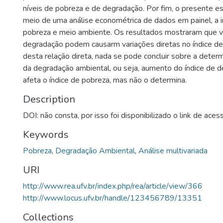
níveis de pobreza e de degradação. Por fim, o presente es
meio de uma análise econométrica de dados em painel, a i
pobreza e meio ambiente. Os resultados mostraram que va
degradação podem causarm variações diretas no índice de
desta relação direta, nada se pode concluir sobre a deter
da degradação ambiental, ou seja, aumento do índice de 
afeta o índice de pobreza, mas não o determina.
Description
DOI: não consta, por isso foi disponibilizado o link de aces
Keywords
Pobreza
,
Degradação Ambiental
,
Análise multivariada
URI
http://www.rea.ufv.br/index.php/rea/article/view/366
http://www.locus.ufv.br/handle/123456789/13351
Collections