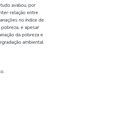
tudo avaliou, por
nter-relação entre
riações no índice de
 pobreza, e apesar
minação da pobreza e
degradação ambiental
so.