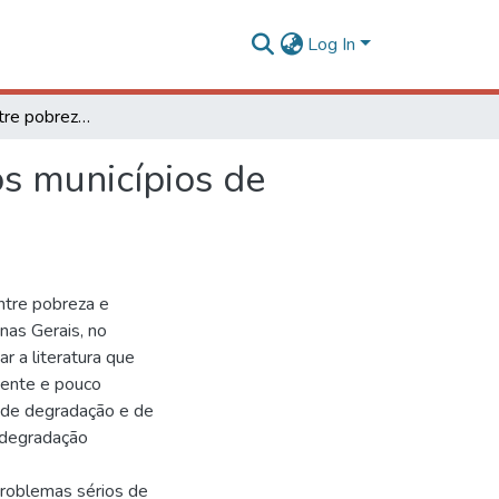
Log In
Inter-relação entre pobreza e meio ambiente para os municípios de Minas Gerais
os municípios de
ntre pobreza e
nas Gerais, no
 a literatura que
cente e pouco
l de degradação e de
e degradação
problemas sérios de