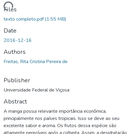
ding...
Files
texto completo.pdf
(1.55 MB)
Date
2016-12-16
Authors
Freitas, Rita Cristina Pereira de
Publisher
Universidade Federal de Viçosa
Abstract
A manga possui relevante importância econômica,
principalmente nos países tropicais. Isso se deve ao seu
excelente sabor e aroma. Os frutos dessa espécie são
altamente perecíveis após a colheita. Assim, a desidratação