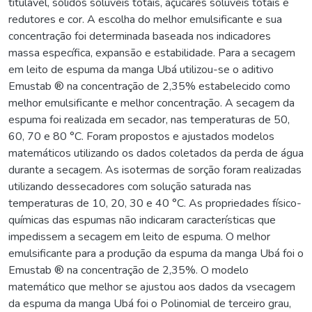
titulável, sólidos solúveis totais, açúcares solúveis totais e
redutores e cor. A escolha do melhor emulsificante e sua
concentração foi determinada baseada nos indicadores
massa específica, expansão e estabilidade. Para a secagem
em leito de espuma da manga Ubá utilizou-se o aditivo
Emustab ® na concentração de 2,35% estabelecido como
melhor emulsificante e melhor concentração. A secagem da
espuma foi realizada em secador, nas temperaturas de 50,
60, 70 e 80 °C. Foram propostos e ajustados modelos
matemáticos utilizando os dados coletados da perda de água
durante a secagem. As isotermas de sorção foram realizadas
utilizando dessecadores com solução saturada nas
temperaturas de 10, 20, 30 e 40 °C. As propriedades físico-
químicas das espumas não indicaram características que
impedissem a secagem em leito de espuma. O melhor
emulsificante para a produção da espuma da manga Ubá foi o
Emustab ® na concentração de 2,35%. O modelo
matemático que melhor se ajustou aos dados da vsecagem
da espuma da manga Ubá foi o Polinomial de terceiro grau,