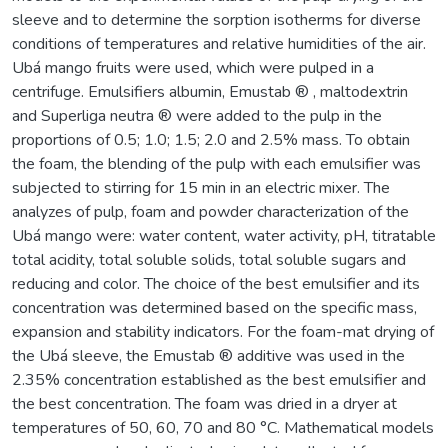
sleeve and to determine the sorption isotherms for diverse
conditions of temperatures and relative humidities of the air.
Ubá mango fruits were used, which were pulped in a
centrifuge. Emulsifiers albumin, Emustab ® , maltodextrin
and Superliga neutra ® were added to the pulp in the
proportions of 0.5; 1.0; 1.5; 2.0 and 2.5% mass. To obtain
the foam, the blending of the pulp with each emulsifier was
subjected to stirring for 15 min in an electric mixer. The
analyzes of pulp, foam and powder characterization of the
Ubá mango were: water content, water activity, pH, titratable
total acidity, total soluble solids, total soluble sugars and
reducing and color. The choice of the best emulsifier and its
concentration was determined based on the specific mass,
expansion and stability indicators. For the foam-mat drying of
the Ubá sleeve, the Emustab ® additive was used in the
2.35% concentration established as the best emulsifier and
the best concentration. The foam was dried in a dryer at
temperatures of 50, 60, 70 and 80 °C. Mathematical models