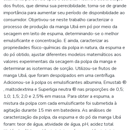
dos frutos, que diminui sua perecibilidade, torna-se de grande
importância para aumentar seu período de disponibilidade ao
consumidor. Objetivou-se neste trabalho caracterizar o
processo de produção da manga Ubá em pó por meio da
secagem em leito de espuma, determinando-se o melhor
emulsificante e concentração. E ainda, caracterizar as
propriedades físico-químicas da polpa in natura, da espuma e
do pó obtido, ajustar diferentes modelos matemáticos aos
valores experimentais da secagem da polpa da manga e
determinar as isotermas de sorção. Utilizou-se frutos de
manga Ubá, que foram despolpados em uma centrífuga.
Adicionou-se à polpa os emulsificantes albumina, Emustab ®
, maltodextrina e Superliga neutra ® nas proporções de 0,5;
1,0; 1,5; 2,0 e 2,5% em massa. Para obter a espuma, a
mistura da polpa com cada emulsificante foi submetida à
agitação durante 15 min em batedeira. As análises de
caracterização da polpa, da espuma e do pó da manga Ubá
foram: teor de água, atividade de água, pH, acidez total