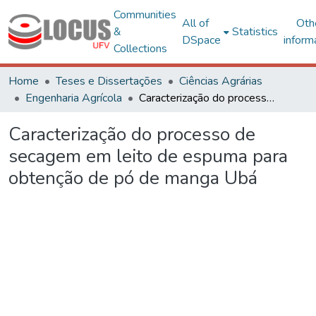
Communities
All of
Oth
&
Statistics
DSpace
inform
Collections
Home
Teses e Dissertações
Ciências Agrárias
Engenharia Agrícola
Caracterização do processo de secagem em leito de espuma para obtenção de pó de manga Ubá
Caracterização do processo de
secagem em leito de espuma para
obtenção de pó de manga Ubá