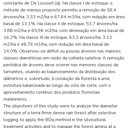
constante de De Liocourt (q). Na classe I de estoque, o
método de manejo proposto permitiu a remoção de 56,4
árvores/ha, 3,33 m2/ha e 67,64 m3/ha, com redução em área
basal de 13,1%. Na classe II de estoque, 53,7 árvores/ha,
3,88 m2/ha e 65,96 m3/ha, com diminuição em área basal de
16,2%. Na classe III de estoque, 63,3 árvores/ha, 3,13
m2/ha e 46,76 m3/ha, com redução em área basal de
14,0%. Observou-se déficit ou poucas árvores nas maiores
classes diamétricas em razão da colheita seletiva. A remoção
periódica de árvores deve ocorrer nas menores classes de
tamanhos, visando ao balanceamento da distribuição dos
diâmetros e, sobretudo, à condução da floresta a uma
estrutura balanceada ao longo do ciclo de corte, com o
aproveitamento contínuo dos produtos florestais
madeireiros.
The objectives of this study were to analyze the diameter
structure of a terra firme dense rain forest after selective
logging, to apply the BDq method in the silvicultural
treatment activities and to manage the forest aiming at a