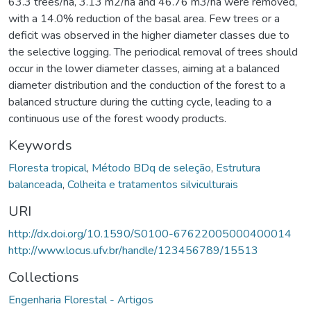
63.3 trees/ha, 3.13 m2/ha and 46.76 m3/ha were removed,
with a 14.0% reduction of the basal area. Few trees or a
deficit was observed in the higher diameter classes due to
the selective logging. The periodical removal of trees should
occur in the lower diameter classes, aiming at a balanced
diameter distribution and the conduction of the forest to a
balanced structure during the cutting cycle, leading to a
continuous use of the forest woody products.
Keywords
Floresta tropical
,
Método BDq de seleção
,
Estrutura
balanceada
,
Colheita e tratamentos silviculturais
URI
http://dx.doi.org/10.1590/S0100-67622005000400014
http://www.locus.ufv.br/handle/123456789/15513
Collections
Engenharia Florestal - Artigos