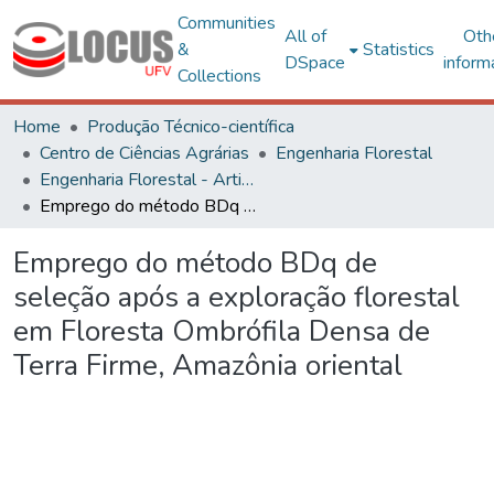
Communities
All of
Oth
&
Statistics
DSpace
inform
Collections
Home
Produção Técnico-científica
Centro de Ciências Agrárias
Engenharia Florestal
Engenharia Florestal - Artigos
Emprego do método BDq de seleção após a exploração florestal em Floresta Ombrófila Densa de Terra Firme, Amazônia oriental
Emprego do método BDq de
seleção após a exploração florestal
em Floresta Ombrófila Densa de
Terra Firme, Amazônia oriental