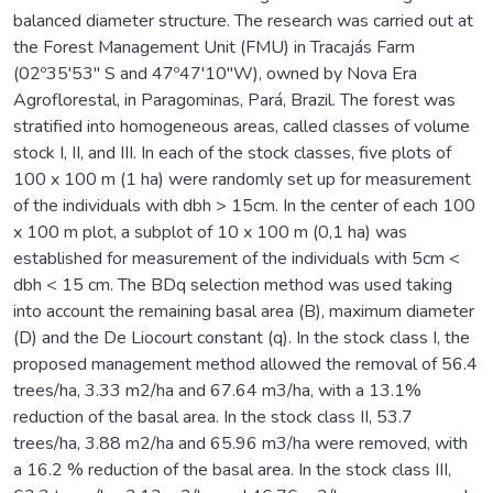
balanced diameter structure. The research was carried out at
the Forest Management Unit (FMU) in Tracajás Farm
(02º35'53" S and 47º47'10"W), owned by Nova Era
Agroflorestal, in Paragominas, Pará, Brazil. The forest was
stratified into homogeneous areas, called classes of volume
stock I, II, and III. In each of the stock classes, five plots of
100 x 100 m (1 ha) were randomly set up for measurement
of the individuals with dbh > 15cm. In the center of each 100
x 100 m plot, a subplot of 10 x 100 m (0,1 ha) was
established for measurement of the individuals with 5cm <
dbh < 15 cm. The BDq selection method was used taking
into account the remaining basal area (B), maximum diameter
(D) and the De Liocourt constant (q). In the stock class I, the
proposed management method allowed the removal of 56.4
trees/ha, 3.33 m2/ha and 67.64 m3/ha, with a 13.1%
reduction of the basal area. In the stock class II, 53.7
trees/ha, 3.88 m2/ha and 65.96 m3/ha were removed, with
a 16.2 % reduction of the basal area. In the stock class III,