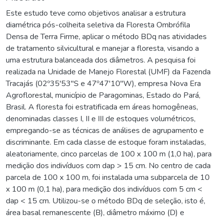
Este estudo teve como objetivos analisar a estrutura
diamétrica pós-colheita seletiva da Floresta Ombrófila
Densa de Terra Firme, aplicar o método BDq nas atividades
de tratamento silvicultural e manejar a floresta, visando a
uma estrutura balanceada dos diâmetros. A pesquisa foi
realizada na Unidade de Manejo Florestal (UMF) da Fazenda
Tracajás (02º35'53"S e 47º47'10"W), empresa Nova Era
Agroflorestal, município de Paragominas, Estado do Pará,
Brasil. A floresta foi estratificada em áreas homogêneas,
denominadas classes I, II e III de estoques volumétricos,
empregando-se as técnicas de análises de agrupamento e
discriminante. Em cada classe de estoque foram instaladas,
aleatoriamente, cinco parcelas de 100 x 100 m (1,0 ha), para
medição dos indivíduos com dap > 15 cm. No centro de cada
parcela de 100 x 100 m, foi instalada uma subparcela de 10
x 100 m (0,1 ha), para medição dos indivíduos com 5 cm <
dap < 15 cm. Utilizou-se o método BDq de seleção, isto é,
área basal remanescente (B), diâmetro máximo (D) e