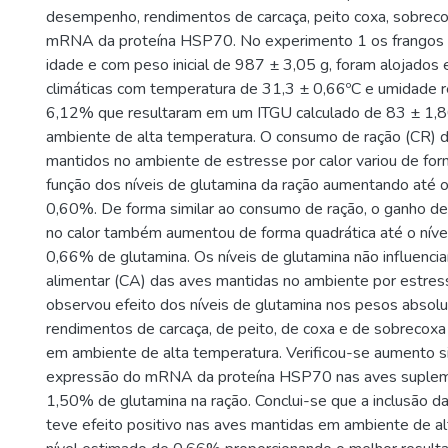
desempenho, rendimentos de carcaça, peito coxa, sobrec
mRNA da proteína HSP70. No experimento 1 os frangos 
idade e com peso inicial de 987 ± 3,05 g, foram alojados
climáticas com temperatura de 31,3 ± 0,66ºC e umidade r
6,12% que resultaram em um ITGU calculado de 83 ± 1,80
ambiente de alta temperatura. O consumo de ração (CR) d
mantidos no ambiente de estresse por calor variou de for
função dos níveis de glutamina da ração aumentando até o
0,60%. De forma similar ao consumo de ração, o ganho d
no calor também aumentou de forma quadrática até o níve
0,66% de glutamina. Os níveis de glutamina não influenci
alimentar (CA) das aves mantidas no ambiente por estress
observou efeito dos níveis de glutamina nos pesos absol
rendimentos de carcaça, de peito, de coxa e de sobrecox
em ambiente de alta temperatura. Verificou-se aumento si
expressão do mRNA da proteína HSP70 nas aves suple
1,50% de glutamina na ração. Conclui-se que a inclusão da
teve efeito positivo nas aves mantidas em ambiente de a