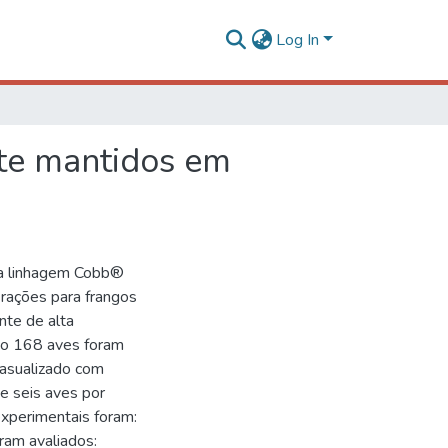
Log In
rte mantidos em
da linhagem Cobb®
 rações para frangos
nte de alta
to 168 aves foram
casualizado com
 e seis aves por
experimentais foram:
ram avaliados: