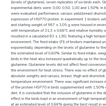
(levels of glutamine), seven replicates of six birds each. G
experimental diets were: 0,00, 0,50, 1,00 and 1.50%. In
were evaluated: performance, carcass yield,breast drums
expression of HSP70 protein. In experiment 1 broilers wi
and starting weight of 987 ± 3,05 g were housed in envi
with temperature of 31,3 ± 0,66ºC and relative humidity
resulted in a calculated 83 ± 1,80, featuring a high tempe
environment. The feed intake (FI) of broilers maintained u
exponentially, depending on the levels of glutamine to the
the estimated level of 0,60%. Similar to feed intake, wei
birds in the heat also increased quadratically up to the le
glutamine. Glutamine levels did not affect feed conversion 
the environment for heat stress. There was no effect of gl
absolute weights and carcass, breast, thigh and drumstick o
temperature environment. There was significant increase
of the protein HSP70 in birds supplemented with 1,50% o
diet. It is concluded that the inclusion of glutamine in the d
effect in the birds kept in an environment of high temperat
at an estimated level of 0.66% giving the best result in we