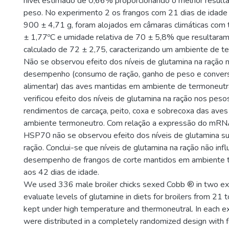
nível estimado de 0,66% proporcionando o melhor result
peso. No experimento 2 os frangos com 21 dias de idade e
900 ± 4,71 g, foram alojados em câmaras climáticas com
± 1,77ºC e umidade relativa de 70 ± 5,8% que resultar
calculado de 72 ± 2,75, caracterizando um ambiente de t
Não se observou efeito dos níveis de glutamina na ração n
desempenho (consumo de ração, ganho de peso e conver
alimentar) das aves mantidas em ambiente de termoneutr
verificou efeito dos níveis de glutamina na ração nos pes
rendimentos de carcaça, peito, coxa e sobrecoxa das ave
ambiente termoneutro. Com relação a expressão do mRNA
HSP70 não se observou efeito dos níveis de glutamina 
ração. Conclui-se que níveis de glutamina na ração não inf
desempenho de frangos de corte mantidos em ambiente 
aos 42 dias de idade.
We used 336 male broiler chicks sexed Cobb ® in two ex
evaluate levels of glutamine in diets for broilers from 21
kept under high temperature and thermoneutral. In each e
were distributed in a completely randomized design with 