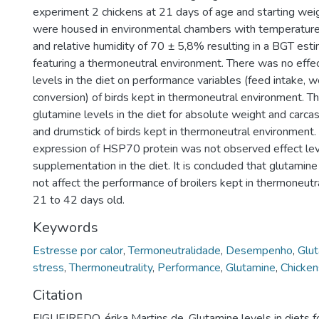
experiment 2 chickens at 21 days of age and starting wei
were housed in environmental chambers with temperature
and relative humidity of 70 ± 5,8% resulting in a BGT est
featuring a thermoneutral environment. There was no effe
levels in the diet on performance variables (feed intake, 
conversion) of birds kept in thermoneutral environment. T
glutamine levels in the diet for absolute weight and carcass
and drumstick of birds kept in thermoneutral environmen
expression of HSP70 protein was not observed effect lev
supplementation in the diet. It is concluded that glutamine 
not affect the performance of broilers kept in thermoneut
21 to 42 days old.
Keywords
Estresse por calor
,
Termoneutralidade
,
Desempenho
,
Glu
stress
,
Thermoneutrality
,
Performance
,
Glutamine
,
Chicken
Citation
FIGUEIREDO, érika Martins de. Glutamine levels in diets fo