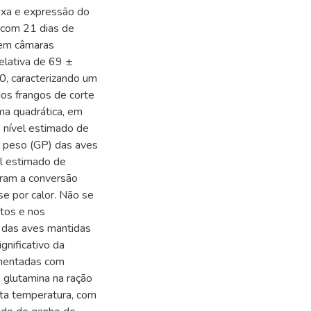
oxa e expressão do
com 21 dias de
 em câmaras
elativa de 69 ±
, caracterizando um
os frangos de corte
ma quadrática, em
 nível estimado de
e peso (GP) das aves
l estimado de
aram a conversão
e por calor. Não se
utos e nos
a das aves mantidas
gnificativo da
mentadas com
 glutamina na ração
lta temperatura, com