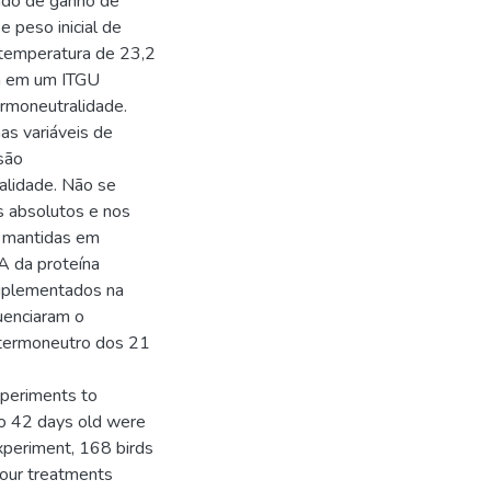
ado de ganho de
 peso inicial de
 temperatura de 23,2
am em um ITGU
ermoneutralidade.
as variáveis de
são
alidade. Não se
os absolutos e nos
s mantidas em
 da proteína
suplementados na
luenciaram o
termoneutro dos 21
periments to
 to 42 days old were
xperiment, 168 birds
four treatments