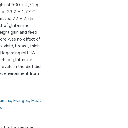
ght of 900 ± 4,71 g
 of 23,2 ± 1,77ºC
imated 72 ± 2,75,
ct of glutamine
weight gain and feed
here was no effect of
 yield, breast, thigh
t. Regarding mRNA
els of glutamine
levels in the diet did
ral environment from
tamina
,
Frangos
,
Heat
s
r broiler chickens