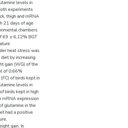
lutamine levels in
 both experiments
tick, thigh and mRNA
th 21 days of age
ronmental chambers
 of 69 ± 6,12% BGT
rature
nder heat stress was
 diet by increasing
ght gain (WG) of the
vel of 0,66%
(FC) of birds kept in
utamine levels in
f birds kept in high
 in mRNA expression
f glutamine in the
iet had a positive
ure,
ight gain. In