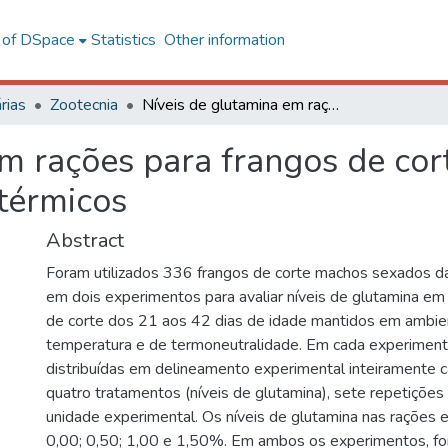
l of DSpace
Statistics
Other information
rias
Zootecnia
Níveis de glutamina em rações para frangos de corte mantidos em diferentes ambientes térmicos
em rações para frangos de co
térmicos
Abstract
Foram utilizados 336 frangos de corte machos sexados 
em dois experimentos para avaliar níveis de glutamina em
de corte dos 21 aos 42 dias de idade mantidos em ambie
temperatura e de termoneutralidade. Em cada experimen
distribuídas em delineamento experimental inteiramente 
quatro tratamentos (níveis de glutamina), sete repetições
unidade experimental. Os níveis de glutamina nas rações 
0,00; 0,50; 1,00 e 1,50%. Em ambos os experimentos, fo