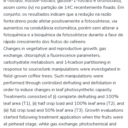
6-fosfato, frutose-fosfato, glicose-1-fosfato e ortofosfato),
assim como (iv) no partição de 14C recentemente fixado. Em
conjunto, os resultados indicam que a redução na razão
fonte:dreno pode afetar positivamente a fotossíntese, via
aumentos na condutância estomática, porém sem alterar a
fotoquímica e a bioquímica da fotossíntese durante a fase de
rápido crescimento dos frutos do cafeeiro.
Changes in vegetative and reproductive growth, gas
exchange, chlorophyll a fluorescence parameters,
carbohydrate metabolism, and 14carbon partitioning in
response to source/sink manipulations were investigated in
field-grown coffee trees. Such manipulations were
performed through controlled defruiting and defoliation in
order to induce changes in leaf photosynthetic capacity.
Treatments consisted of (i) complete defruiting and 100%
leaf area (T1), (ii) half crop load and 100% leaf area (T2), and
(iii) full crop load and 50% leaf area (T3). Growth evaluations
started following treatment application when the fruits were
at pinhead stage, while gas exchange, photochemical and