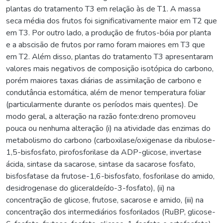
plantas do tratamento T3 em relação às de T1. A massa
seca média dos frutos foi significativamente maior em T2 que
em T3. Por outro lado, a produção de frutos-bóia por planta
e a abscisão de frutos por ramo foram maiores em T3 que
em T2. Além disso, plantas do tratamento T3 apresentaram
valores mais negativos de composição isotópica do carbono,
porém maiores taxas diárias de assimilação de carbono e
condutância estomática, além de menor temperatura foliar
(particularmente durante os períodos mais quentes). De
modo geral, a alteração na razão fonte:dreno promoveu
pouca ou nenhuma alteração (i) na atividade das enzimas do
metabolismo do carbono (carboxilase/oxigenase da ribulose-
1,5-bisfosfato, pirofosforilase da ADP-glicose, invertase
ácida, sintase da sacarose, sintase da sacarose fosfato,
bisfosfatase da frutose-1,6-bisfosfato, fosforilase do amido,
desidrogenase do gliceraldeído-3-fosfato), (ii) na
concentração de glicose, frutose, sacarose e amido, (iii) na
concentração dos intermediários fosforilados (RuBP, glicose-