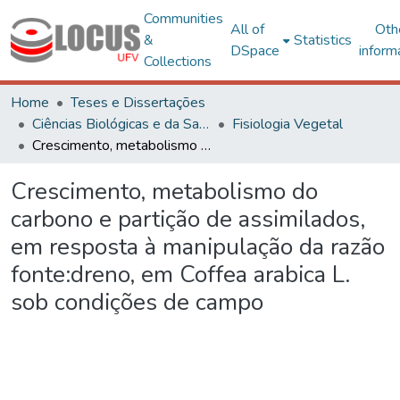
Communities
All of
Oth
&
Statistics
DSpace
inform
Collections
Home
Teses e Dissertações
Ciências Biológicas e da Saúde
Fisiologia Vegetal
Crescimento, metabolismo do carbono e partição de assimilados, em resposta à manipulação da razão fonte:dreno, em Coffea arabica L. sob condições de campo
Crescimento, metabolismo do
carbono e partição de assimilados,
em resposta à manipulação da razão
fonte:dreno, em Coffea arabica L.
sob condições de campo