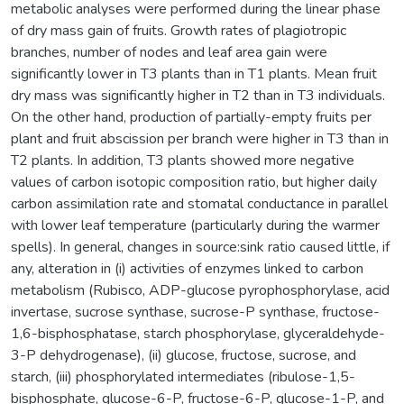
metabolic analyses were performed during the linear phase
of dry mass gain of fruits. Growth rates of plagiotropic
branches, number of nodes and leaf area gain were
significantly lower in T3 plants than in T1 plants. Mean fruit
dry mass was significantly higher in T2 than in T3 individuals.
On the other hand, production of partially-empty fruits per
plant and fruit abscission per branch were higher in T3 than in
T2 plants. In addition, T3 plants showed more negative
values of carbon isotopic composition ratio, but higher daily
carbon assimilation rate and stomatal conductance in parallel
with lower leaf temperature (particularly during the warmer
spells). In general, changes in source:sink ratio caused little, if
any, alteration in (i) activities of enzymes linked to carbon
metabolism (Rubisco, ADP-glucose pyrophosphorylase, acid
invertase, sucrose synthase, sucrose-P synthase, fructose-
1,6-bisphosphatase, starch phosphorylase, glyceraldehyde-
3-P dehydrogenase), (ii) glucose, fructose, sucrose, and
starch, (iii) phosphorylated intermediates (ribulose-1,5-
bisphosphate, glucose-6-P, fructose-6-P, glucose-1-P, and