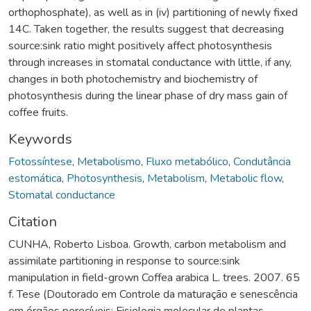
orthophosphate), as well as in (iv) partitioning of newly fixed
14C. Taken together, the results suggest that decreasing
source:sink ratio might positively affect photosynthesis
through increases in stomatal conductance with little, if any,
changes in both photochemistry and biochemistry of
photosynthesis during the linear phase of dry mass gain of
coffee fruits.
Keywords
Fotossíntese
,
Metabolismo
,
Fluxo metabólico
,
Condutância
estomática
,
Photosynthesis
,
Metabolism
,
Metabolic flow
,
Stomatal conductance
Citation
CUNHA, Roberto Lisboa. Growth, carbon metabolism and
assimilate partitioning in response to source:sink
manipulation in field-grown Coffea arabica L. trees. 2007. 65
f. Tese (Doutorado em Controle da maturação e senescência
em órgãos perecíveis; Fisiologia molecular de plantas