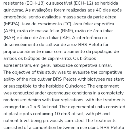
resistente (ECH-13) ou suscetível (ECH-12) ao herbicida
quinclorac. As avaliações foram realizadas aos 40 dias após
emergência, sendo avaliados; massa seca da parte aérea
(MSPA), taxa de crescimento (TC), área foliar específica
(AFE), razão de massa foliar (RMF), razão de área foliar
(RAF) e índice de área foliar (IAF). A interferência no
desenvolvimento do cultivar de arroz BRS Pelota foi
proporcionalmente maior com o aumento da população de
ambos os biótipos de capim-arroz. Os biótipos
apresentaram, em geral, habilidade competitiva similar.
The objective of this study was to evaluate the competitive
ability of the rice cultivar BRS Pelota with biotypes resistant
or susceptible to the herbicide Quinclorac. The experiment
was conducted under greenhouse conditions in a completely
randomized design with four replications, with the treatments
arranged in a 2 x 6 factorial. The experimental units consisted
of plastic pots containing 10 dm3 of soil, with pH and
nutrient level being previously corrected. The treatments
consisted of a competition between a rice plant, BRS Pelota