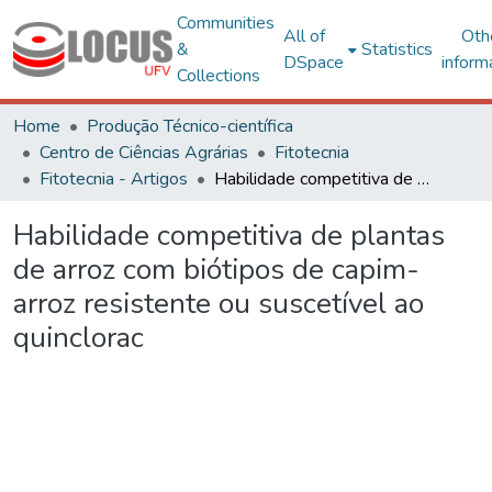
Communities
All of
Oth
&
Statistics
DSpace
inform
Collections
Home
Produção Técnico-científica
Centro de Ciências Agrárias
Fitotecnia
Fitotecnia - Artigos
Habilidade competitiva de plantas de arroz com biótipos de capim-arroz resistente ou suscetível ao quinclorac
Habilidade competitiva de plantas
de arroz com biótipos de capim-
arroz resistente ou suscetível ao
quinclorac