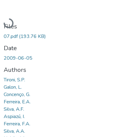
Loading...
Files
07.pdf
(193.76 KB)
Date
2009-06-05
Authors
Tironi, S.P.
Galon, L.
Concenço, G.
Ferreira, E.A.
Silva, A.F.
Aspiazú, I.
Ferreira, F.A.
Silva, A.A.