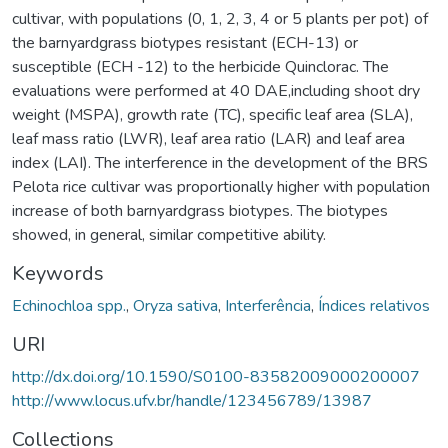
cultivar, with populations (0, 1, 2, 3, 4 or 5 plants per pot) of
the barnyardgrass biotypes resistant (ECH-13) or
susceptible (ECH -12) to the herbicide Quinclorac. The
evaluations were performed at 40 DAE,including shoot dry
weight (MSPA), growth rate (TC), specific leaf area (SLA),
leaf mass ratio (LWR), leaf area ratio (LAR) and leaf area
index (LAI). The interference in the development of the BRS
Pelota rice cultivar was proportionally higher with population
increase of both barnyardgrass biotypes. The biotypes
showed, in general, similar competitive ability.
Keywords
Echinochloa spp.
,
Oryza sativa
,
Interferência
,
Índices relativos
URI
http://dx.doi.org/10.1590/S0100-83582009000200007
http://www.locus.ufv.br/handle/123456789/13987
Collections