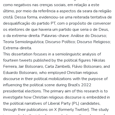
como negativos nas crenças sociais, em relação a este
último, por meio da referência a aspectos da seara da religião
cristã. Dessa forma, evidenciou-se uma reiterada tentativa de
desqualificação do partido PT, com o propósito de convencer
os eleitores de que haveria um partido que seria o de Deus,
o da extrema-direita. Palavras-chave: Análise do Discurso;
Teoria Semiolinguística; Discurso Político; Discurso Religioso;
Extrema-direita.
This dissertation focuses in a semiolinguistic analysis of
fourteen tweets published by the political figures Nikolas
Ferreira, Jair Bolsonaro, Carla Zambelli, Flávio Bolsonaro, and
Eduardo Bolsonaro, who employed Christian religious
discourse in their political mobilizations with the purpose of
influencing the political scene during Brazil’s 2022
presidential elections. The primary aim of this research is to
investigate how Christian religious discourse is embedded in
the political narratives of Liberal Party (PL) candidates,
through their publications on X (formerly Twitter). The study