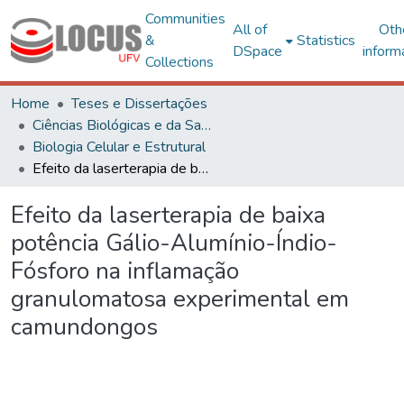
Communities
All of
Oth
&
Statistics
DSpace
inform
Collections
Home
Teses e Dissertações
Ciências Biológicas e da Saúde
Biologia Celular e Estrutural
Efeito da laserterapia de baixa potência Gálio-Alumínio-Índio- Fósforo na inflamação granulomatosa experimental em camundongos
Efeito da laserterapia de baixa
potência Gálio-Alumínio-Índio-
Fósforo na inflamação
granulomatosa experimental em
camundongos