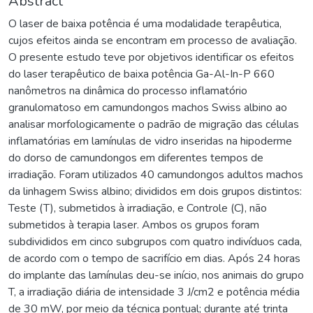
Abstract
O laser de baixa potência é uma modalidade terapêutica,
cujos efeitos ainda se encontram em processo de avaliação.
O presente estudo teve por objetivos identificar os efeitos
do laser terapêutico de baixa potência Ga-Al-In-P 660
nanômetros na dinâmica do processo inflamatório
granulomatoso em camundongos machos Swiss albino ao
analisar morfologicamente o padrão de migração das células
inflamatórias em lamínulas de vidro inseridas na hipoderme
do dorso de camundongos em diferentes tempos de
irradiação. Foram utilizados 40 camundongos adultos machos
da linhagem Swiss albino; divididos em dois grupos distintos:
Teste (T), submetidos à irradiação, e Controle (C), não
submetidos à terapia laser. Ambos os grupos foram
subdivididos em cinco subgrupos com quatro indivíduos cada,
de acordo com o tempo de sacrifício em dias. Após 24 horas
do implante das lamínulas deu-se início, nos animais do grupo
T, a irradiação diária de intensidade 3 J/cm2 e potência média
de 30 mW, por meio da técnica pontual; durante até trinta