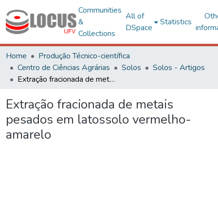
Communities
All of
Oth
&
Statistics
DSpace
inform
Collections
Home
Produção Técnico-científica
Centro de Ciências Agrárias
Solos
Solos - Artigos
Extração fracionada de metais pesados em latossolo vermelho-amarelo
Extração fracionada de metais
pesados em latossolo vermelho-
amarelo