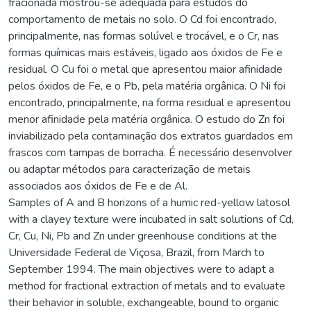
fracionada mostrou-se adequada para estudos do
comportamento de metais no solo. O Cd foi encontrado,
principalmente, nas formas solúvel e trocável, e o Cr, nas
formas químicas mais estáveis, ligado aos óxidos de Fe e
residual. O Cu foi o metal que apresentou maior afinidade
pelos óxidos de Fe, e o Pb, pela matéria orgânica. O Ni foi
encontrado, principalmente, na forma residual e apresentou
menor afinidade pela matéria orgânica. O estudo do Zn foi
inviabilizado pela contaminação dos extratos guardados em
frascos com tampas de borracha. É necessário desenvolver
ou adaptar métodos para caracterização de metais
associados aos óxidos de Fe e de Al.
Samples of A and B horizons of a humic red-yellow latosol
with a clayey texture were incubated in salt solutions of Cd,
Cr, Cu, Ni, Pb and Zn under greenhouse conditions at the
Universidade Federal de Viçosa, Brazil, from March to
September 1994. The main objectives were to adapt a
method for fractional extraction of metals and to evaluate
their behavior in soluble, exchangeable, bound to organic