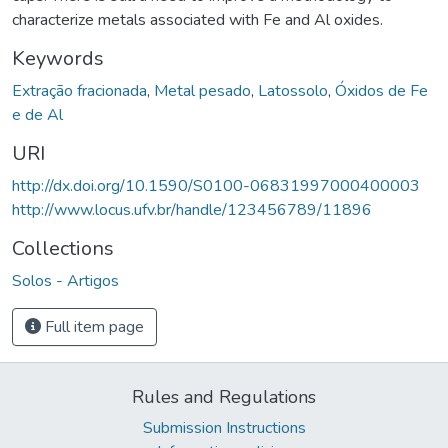
characterize metals associated with Fe and Al oxides.
Keywords
Extração fracionada
,
Metal pesado
,
Latossolo
,
Óxidos de Fe
e de Al
URI
http://dx.doi.org/10.1590/S0100-06831997000400003
http://www.locus.ufv.br/handle/123456789/11896
Collections
Solos - Artigos
Full item page
Rules and Regulations
Submission Instructions