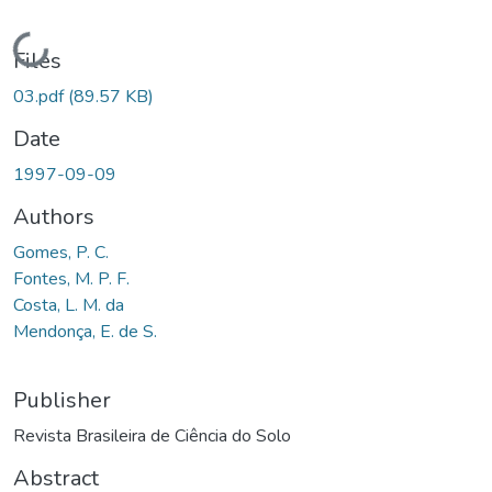
Loading...
Files
03.pdf
(89.57 KB)
Date
1997-09-09
Authors
Gomes, P. C.
Fontes, M. P. F.
Costa, L. M. da
Mendonça, E. de S.
Publisher
Revista Brasileira de Ciência do Solo
Abstract