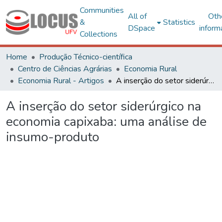
Communities
All of
Oth
&
Statistics
DSpace
inform
Collections
Home
Produção Técnico-científica
Centro de Ciências Agrárias
Economia Rural
Economia Rural - Artigos
A inserção do setor siderúrgico na economia capixaba: uma análise de insumo-produto
A inserção do setor siderúrgico na
economia capixaba: uma análise de
insumo-produto