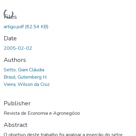
Loading...
Files
artigo.pdf
(82.54 KB)
Date
2005-02-02
Authors
Setto, Giani Cláudia
Brasil, Gutemberg H.
Vieira, Wilson da Cruz
Publisher
Revista de Economia e Agronegócio
Abstract
O objetivo deste trabalho foi analisar a inserção do setor