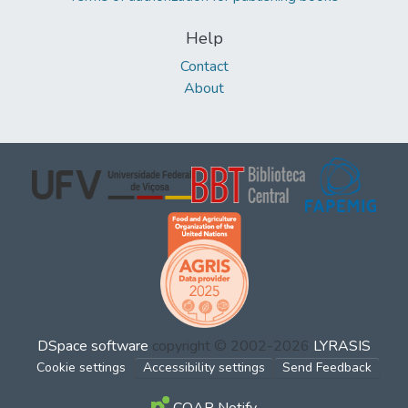
Help
Contact
About
DSpace software
copyright © 2002-2026
LYRASIS
Cookie settings
Accessibility settings
Send Feedback
COAR Notify