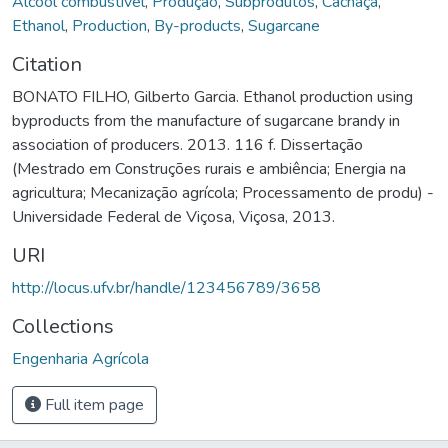
Álcool combustível
,
Produção
,
Subprodutos
,
Cachaça
,
Ethanol
,
Production
,
By-products
,
Sugarcane
Citation
BONATO FILHO, Gilberto Garcia. Ethanol production using
byproducts from the manufacture of sugarcane brandy in
association of producers. 2013. 116 f. Dissertação
(Mestrado em Construções rurais e ambiência; Energia na
agricultura; Mecanização agrícola; Processamento de produ) -
Universidade Federal de Viçosa, Viçosa, 2013.
URI
http://locus.ufv.br/handle/123456789/3658
Collections
Engenharia Agrícola
Full item page