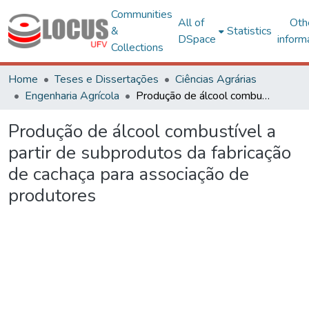
Communities
All of
Oth
&
Statistics
DSpace
inform
Collections
Home
Teses e Dissertações
Ciências Agrárias
Engenharia Agrícola
Produção de álcool combustível a partir de subprodutos da fabricação de cachaça para associação de produtores
Produção de álcool combustível a
partir de subprodutos da fabricação
de cachaça para associação de
produtores