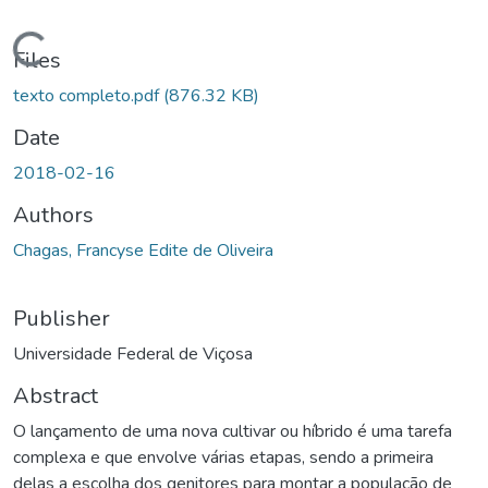
ding...
Files
texto completo.pdf
(876.32 KB)
Date
2018-02-16
Authors
Chagas, Francyse Edite de Oliveira
Publisher
Universidade Federal de Viçosa
Abstract
O lançamento de uma nova cultivar ou híbrido é uma tarefa
complexa e que envolve várias etapas, sendo a primeira
delas a escolha dos genitores para montar a população de