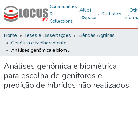
Communities
All of
Oth
&
Statistics
DSpace
inform
Collections
Home
Teses e Dissertações
Ciências Agrárias
Genética e Melhoramento
Análises genômica e biométrica para escolha de genitores e predição de híbridos não realizados
Análises genômica e biométrica
para escolha de genitores e
predição de híbridos não realizados