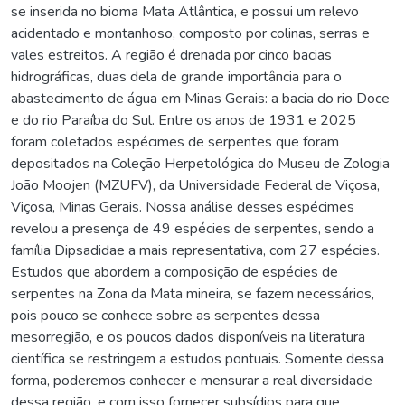
se inserida no bioma Mata Atlântica, e possui um relevo
acidentado e montanhoso, composto por colinas, serras e
vales estreitos. A região é drenada por cinco bacias
hidrográficas, duas dela de grande importância para o
abastecimento de água em Minas Gerais: a bacia do rio Doce
e do rio Paraíba do Sul. Entre os anos de 1931 e 2025
foram coletados espécimes de serpentes que foram
depositados na Coleção Herpetológica do Museu de Zologia
João Moojen (MZUFV), da Universidade Federal de Viçosa,
Viçosa, Minas Gerais. Nossa análise desses espécimes
revelou a presença de 49 espécies de serpentes, sendo a
família Dipsadidae a mais representativa, com 27 espécies.
Estudos que abordem a composição de espécies de
serpentes na Zona da Mata mineira, se fazem necessários,
pois pouco se conhece sobre as serpentes dessa
mesorregião, e os poucos dados disponíveis na literatura
científica se restringem a estudos pontuais. Somente dessa
forma, poderemos conhecer e mensurar a real diversidade
dessa região, e com isso fornecer subsídios para que