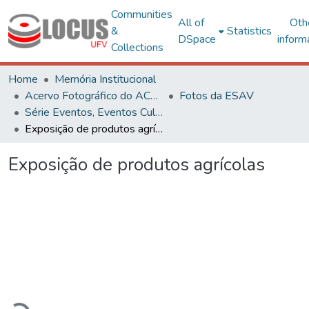
Communities
All of
Oth
&
Statistics
DSpace
inform
Collections
Home
Memória Institucional
Acervo Fotográfico do ACH-UFV
Fotos da ESAV
Série Eventos, Eventos Culturais e Projetos
Exposição de produtos agrícolas
Exposição de produtos agrícolas
Loading...