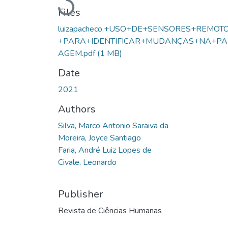
Loading...
Files
luizapacheco,+USO+DE+SENSORES+REMOT
+PARA+IDENTIFICAR+MUDANÇAS+NA+PA
AGEM.pdf
(1 MB)
Date
2021
Authors
Silva, Marco Antonio Saraiva da
Moreira, Joyce Santiago
Faria, André Luiz Lopes de
Civale, Leonardo
Publisher
Revista de Ciências Humanas