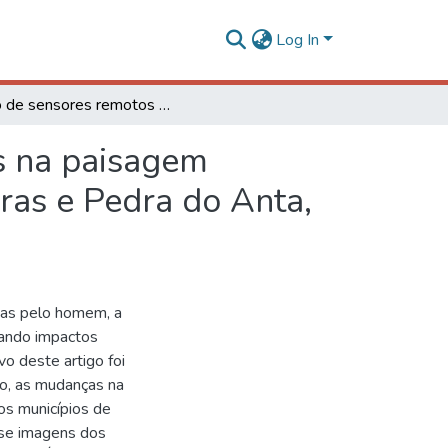
Log In
Uso de sensores remotos para identificar mudanças na paisagem provocadas por mineração nos municípios de Teixeiras e Pedra do Anta, Minas Gerais
s na paisagem
ras e Pedra do Anta,
das pelo homem, a
rando impactos
vo deste artigo foi
to, as mudanças na
s municípios de
u-se imagens dos