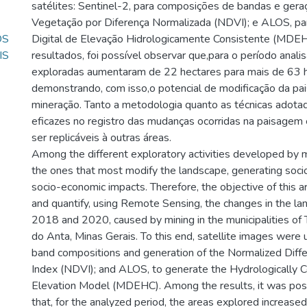
satélites: Sentinel-2, para composições de bandas e gera
Vegetação por Diferença Normalizada (NDVI); e ALOS, pa
OS
Digital de Elevação Hidrologicamente Consistente (MDEH
IS
resultados, foi possível observar que,para o período anali
exploradas aumentaram de 22 hectares para mais de 63 
demonstrando, com isso,o potencial de modificação da pa
mineração. Tanto a metodologia quanto as técnicas adot
eficazes no registro das mudanças ocorridas na paisagem 
ser replicáveis à outras áreas.
Among the different exploratory activities developed by m
the ones that most modify the landscape, generating soc
socio-economic impacts. Therefore, the objective of this ar
and quantify, using Remote Sensing, the changes in the 
2018 and 2020, caused by mining in the municipalities of 
do Anta, Minas Gerais. To this end, satellite images were u
band compositions and generation of the Normalized Diff
Index (NDVI); and ALOS, to generate the Hydrologically C
Elevation Model (MDEHC). Among the results, it was pos
that, for the analyzed period, the areas explored increase