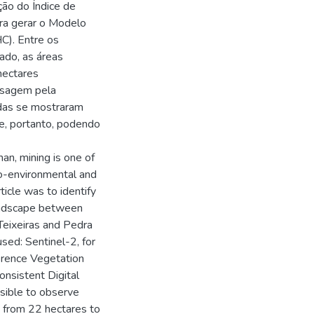
ção do Índice de
ra gerar o Modelo
C). Entre os
sado, as áreas
hectares
isagem pela
adas se mostraram
e, portanto, podendo
an, mining is one of
io-environmental and
ticle was to identify
landscape between
Teixeiras and Pedra
sed: Sentinel-2, for
erence Vegetation
onsistent Digital
sible to observe
d from 22 hectares to