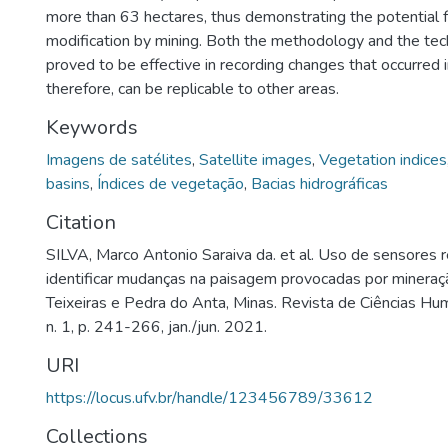
more than 63 hectares, thus demonstrating the potential 
modification by mining. Both the methodology and the te
proved to be effective in recording changes that occurred 
therefore, can be replicable to other areas.
Keywords
Imagens de satélites
,
Satellite images
,
Vegetation indices
basins
,
Índices de vegetação
,
Bacias hidrográficas
Citation
SILVA, Marco Antonio Saraiva da. et al. Uso de sensores 
identificar mudanças na paisagem provocadas por mineraç
Teixeiras e Pedra do Anta, Minas. Revista de Ciências Hum
n. 1, p. 241-266, jan./jun. 2021.
URI
https://locus.ufv.br/handle/123456789/33612
Collections