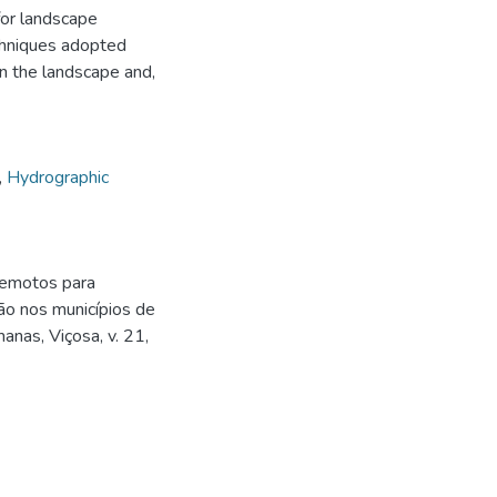
for landscape
chniques adopted
in the landscape and,
,
Hydrographic
remotos para
ão nos municípios de
anas, Viçosa, v. 21,