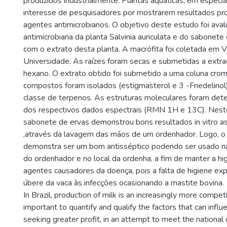
produzidos industrialmente. Plantas aquáticas, em especia
interesse de pesquisadores por mostrarem resultados p
agentes antimicrobianos. O objetivo deste estudo foi avali
antimicrobiana da planta Salvinia auriculata e do sabonet
com o extrato desta planta. A macrófita foi coletada em 
Universidade. As raízes foram secas e submetidas a extr
hexano. O extrato obtido foi submetido a uma coluna crom
compostos foram isolados (estigmasterol e 3 -Friedelinol
classe de terpenos. As estruturas moleculares foram det
dos respectivos dados espectrais (RMN 1H e 13C). Nest
sabonete de ervas demonstrou bons resultados in vitro a
,através da lavagem das mãos de um ordenhador. Logo, o
demonstra ser um bom antisséptico podendo ser usado 
do ordenhador e no local da ordenha, a fim de manter a hig
agentes causadores da doença, pois a falta de higiene exp
úbere da vaca às infecções ocasionando a mastite bovina.
In Brazil, production of milk is an increasingly more competi
important to quantify and qualify the factors that can influ
seeking greater profit, in an attempt to meet the nationa