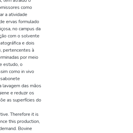
l, têm atraído o
romissores como
ar a atividade
e de ervas formulado
Viçosa, no campus da
ação com o solvente
atográfica e dois
), pertencentes à
erminadas por meio
e estudo, o
ssim como in vivo
 sabonete
na lavagem das mãos
iene e reduzir os
õe as superfícies do
tive. Therefore it is
ence this production,
l demand. Bovine