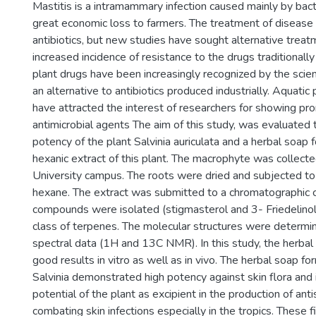
Mastitis is a intramammary infection caused mainly by bac
great economic loss to farmers. The treatment of disease
antibiotics, but new studies have sought alternative trea
increased incidence of resistance to the drugs traditionall
plant drugs have been increasingly recognized by the scie
an alternative to antibiotics produced industrially. Aquatic pl
have attracted the interest of researchers for showing pro
antimicrobial agents The aim of this study, was evaluated t
potency of the plant Salvinia auriculata and a herbal soap
hexanic extract of this plant. The macrophyte was collected
University campus. The roots were dried and subjected to
hexane. The extract was submitted to a chromatographic
compounds were isolated (stigmasterol and 3- Friedelinol
class of terpenes. The molecular structures were determi
spectral data (1H and 13C NMR). In this study, the herb
good results in vitro as well as in vivo. The herbal soap f
Salvinia demonstrated high potency against skin flora and 
potential of the plant as excipient in the production of ant
combating skin infections especially in the tropics. These 