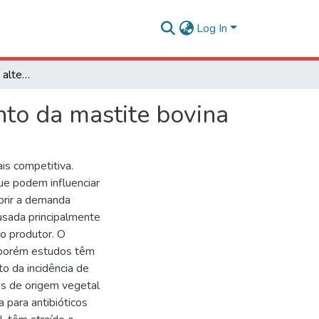
Log In
Salvinia auriculata: uma alternativa para o tratamento da mastite bovina
nto da mastite bovina
is competitiva.
que podem influenciar
prir a demanda
usada principalmente
 o produtor. O
 porém estudos têm
o da incidência de
s de origem vegetal
 para antibióticos