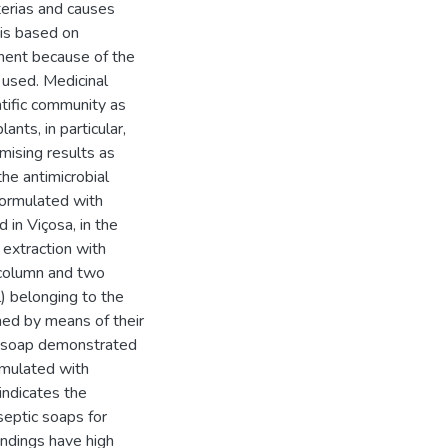
terias and causes
 is based on
tment because of the
y used. Medicinal
ntific community as
ants, in particular,
mising results as
he antimicrobial
 formulated with
 in Viçosa, in the
 extraction with
 column and two
) belonging to the
ned by means of their
al soap demonstrated
ormulated with
indicates the
iseptic soaps for
findings have high