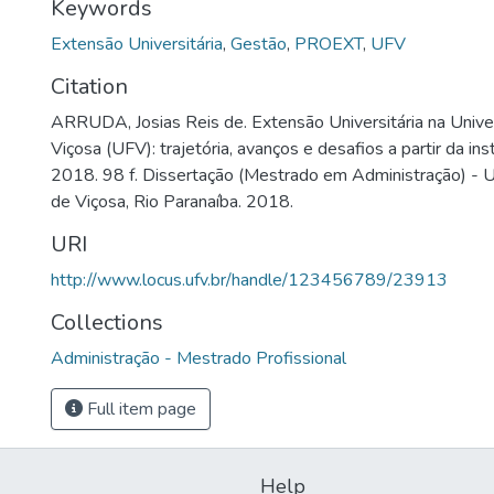
Keywords
Extensão Universitária
,
Gestão
,
PROEXT
,
UFV
Citation
ARRUDA, Josias Reis de. Extensão Universitária na Unive
Viçosa (UFV): trajetória, avanços e desafios a partir da i
2018. 98 f. Dissertação (Mestrado em Administração) - U
de Viçosa, Rio Paranaíba. 2018.
URI
http://www.locus.ufv.br/handle/123456789/23913
Collections
Administração - Mestrado Profissional
Full item page
Help