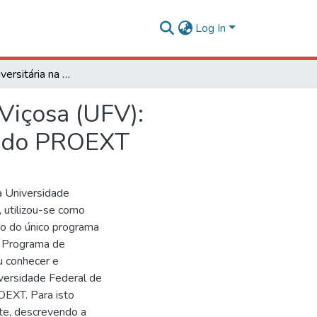
Log In
Extensão Universitária na Universidade Federal de Viçosa (UFV): trajetória, avanços e desafios a partir da instituição do PROEXT
Viçosa (UFV):
ção do PROEXT
a Universidade
, utilizou-se como
ão do único programa
, Programa de
u conhecer e
iversidade Federal de
OEXT. Para isto
nte, descrevendo a