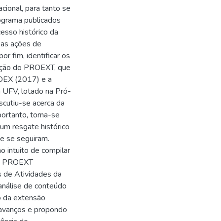
cional, para tanto se
rograma publicados
esso histórico da
 as ações de
r fim, identificar os
iação do PROEXT, que
ROEX (2017) e a
a UFV, lotado na Pró-
scutiu-se acerca da
portanto, torna-se
um resgate histórico
ue se seguiram.
no intuito de compilar
 do PROEXT
s de Atividades da
análise de conteúdo
ão da extensão
s avanços e propondo