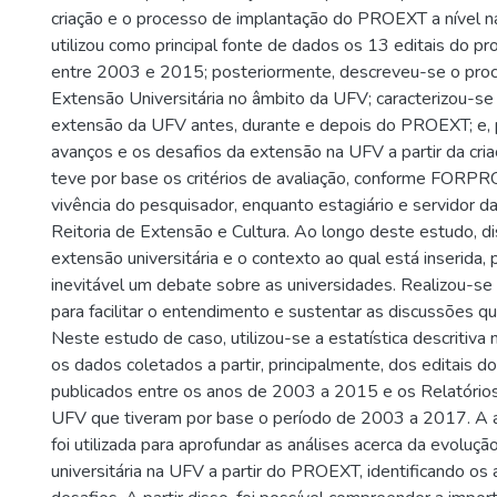
criação e o processo de implantação do PROEXT a nível na
utilizou como principal fonte de dados os 13 editais do p
entre 2003 e 2015; posteriormente, descreveu-se o proc
Extensão Universitária no âmbito da UFV; caracterizou-se
extensão da UFV antes, durante e depois do PROEXT; e, po
avanços e os desafios da extensão na UFV a partir da cr
teve por base os critérios de avaliação, conforme FORP
vivência do pesquisador, enquanto estagiário e servidor d
Reitoria de Extensão e Cultura. Ao longo deste estudo, di
extensão universitária e o contexto ao qual está inserida, 
inevitável um debate sobre as universidades. Realizou-se 
para facilitar o entendimento e sustentar as discussões q
Neste estudo de caso, utilizou-se a estatística descritiva 
os dados coletados a partir, principalmente, dos editais
publicados entre os anos de 2003 a 2015 e os Relatório
UFV que tiveram por base o período de 2003 a 2017. A 
foi utilizada para aprofundar as análises acerca da evoluç
universitária na UFV a partir do PROEXT, identificando o