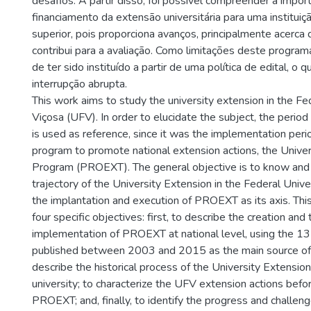
desafios. A partir disso, foi possível compreender a impor
financiamento da extensão universitária para uma instituiç
superior, pois proporciona avanços, principalmente acerca
contribui para a avaliação. Como limitações deste program
de ter sido instituído a partir de uma política de edital, o qu
interrupção abrupta.
This work aims to study the university extension in the Fe
Viçosa (UFV). In order to elucidate the subject, the peri
is used as reference, since it was the implementation peri
program to promote national extension actions, the Unive
Program (PROEXT). The general objective is to know and
trajectory of the University Extension in the Federal Unive
the implantation and execution of PROEXT as its axis. Thi
four specific objectives: first, to describe the creation and
implementation of PROEXT at national level, using the 13 
published between 2003 and 2015 as the main source of d
describe the historical process of the University Extension
university; to characterize the UFV extension actions befor
PROEXT; and, finally, to identify the progress and challeng