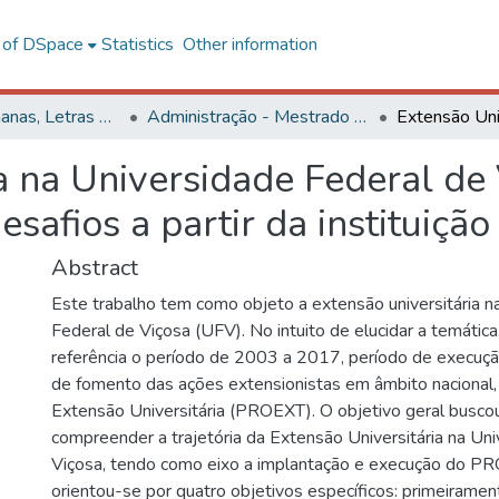
l of DSpace
Statistics
Other information
Ciências Humanas, Letras e Artes
Administração - Mestrado Profissional
a na Universidade Federal de 
desafios a partir da institui
Abstract
Este trabalho tem como objeto a extensão universitária n
Federal de Viçosa (UFV). No intuito de elucidar a temática
referência o período de 2003 a 2017, período de execuç
de fomento das ações extensionistas em âmbito nacional
Extensão Universitária (PROEXT). O objetivo geral busco
compreender a trajetória da Extensão Universitária na Un
Viçosa, tendo como eixo a implantação e execução do PR
orientou-se por quatro objetivos específicos: primeirame