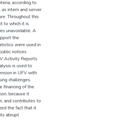
teria, according to
as intern and server
ure. Throughout this
 to which it is
mes unavoidable. A
upport the
tatistics were used in
ublic notices
 Activity Reports
lysis is used to
ension in UFV with
ing challenges.
e financing of the
tion, because it
n, and contributes to
ed the fact that it
 its abrupt