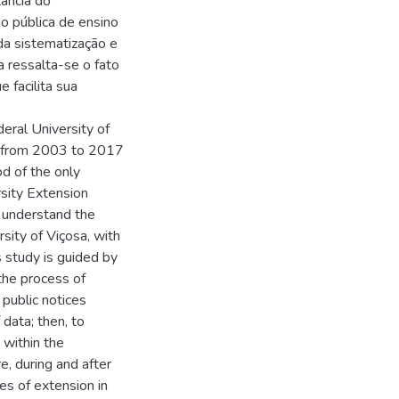
tância do
ão pública de ensino
 da sistematização e
a ressalta-se o fato
e facilita sua
deral University of
od from 2003 to 2017
od of the only
rsity Extension
 understand the
rsity of Viçosa, with
s study is guided by
 the process of
public notices
ata; then, to
 within the
e, during and after
es of extension in