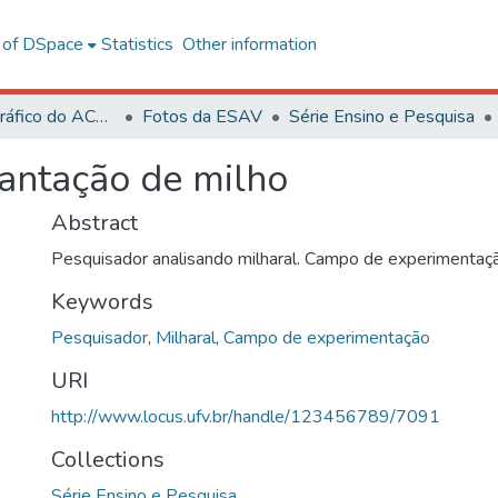
l of DSpace
Statistics
Other information
Acervo Fotográfico do ACH-UFV
Fotos da ESAV
Série Ensino e Pesquisa
antação de milho
Abstract
Pesquisador analisando milharal. Campo de experimentaçã
Keywords
Pesquisador
,
Milharal
,
Campo de experimentação
URI
http://www.locus.ufv.br/handle/123456789/7091
Collections
Série Ensino e Pesquisa