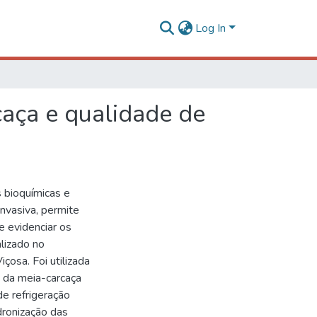
Log In
caça e qualidade de
 bioquímicas e
invasiva, permite
e evidenciar os
alizado no
osa. Foi utilizada
 da meia-carcaça
e refrigeração
adronização das