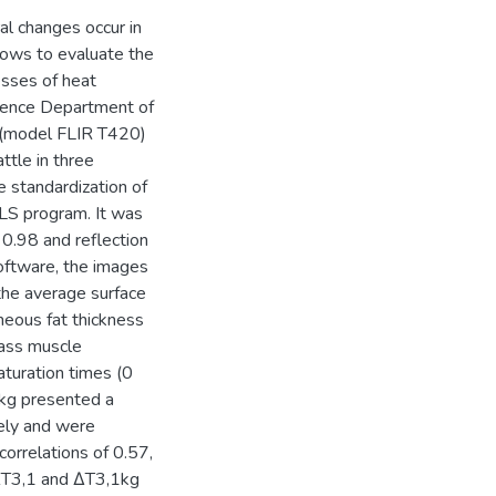
ral changes occur in
lows to evaluate the
esses of heat
cience Department of
a (model FLIR T420)
ttle in three
e standardization of
LS program. It was
 0.98 and reflection
oftware, the images
the average surface
neous fat thickness
cass muscle
aturation times (0
kg presented a
vely and were
orrelations of 0.57,
 ΔT3,1 and ΔT3,1kg