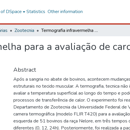
l of DSpace
Statistics
Other information
rias
Zootecnia
Termografia infravermelha para a avaliação de carcaça e qualidade de carne bovina
elha para a avaliação de car
Abstract
Após a sangria no abate de bovinos, acontecem mudanças
estruturais no tecido muscular. A termografia, tecnica não 
avaliar a temperatura superficial ao longo do tempo e pod
processos de transferência de calor. O experimento foi re
Departamento de Zootecnia da Universidade Federal de Viç
camera termográfica (modelo FLIR T420) para a avaliação
esquerda de 51 bovinos da raça Nelore, em três tempos d
diferentes (0, 12, 24h). Posteriormente, foi realizada a p