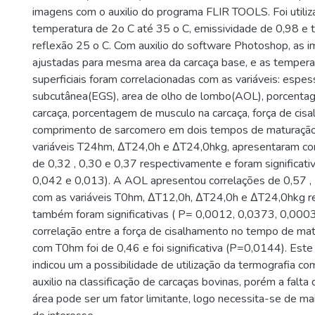
imagens com o auxilio do programa FLIR TOOLS. Foi utiliz
temperatura de 2o C até 35 o C, emissividade de 0,98 e 
reflexão 25 o C. Com auxilio do software Photoshop, as 
ajustadas para mesma area da carcaça base, e as temper
superficiais foram correlacionadas com as variáveis: espe
subcutânea(EGS), area de olho de lombo(AOL), porcenta
carcaça, porcentagem de musculo na carcaça, força de cis
comprimento de sarcomero em dois tempos de maturação 
variáveis T24hm, ∆T24,0h e ∆T24,0hkg, apresentaram co
de 0,32 , 0,30 e 0,37 respectivamente e foram significati
0,042 e 0,013). A AOL apresentou correlações de 0,57 , 
com as variáveis T0hm, ∆T12,0h, ∆T24,0h e ∆T24,0hkg r
também foram significativas ( P= 0,0012, 0,0373, 0,0003
correlação entre a força de cisalhamento no tempo de mat
com T0hm foi de 0,46 e foi significativa (P=0,0144). Este 
indicou um a possibilidade de utilização da termografia c
auxilio na classificação de carcaças bovinas, porém a falt
área pode ser um fator limitante, logo necessita-se de ma