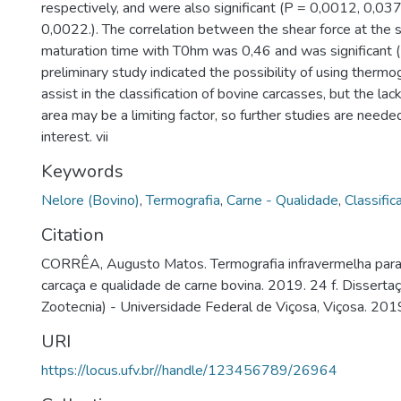
respectively, and were also significant (P = 0,0012, 0,0
0,0022.). The correlation between the shear force at the
maturation time with T0hm was 0,46 and was significant (
preliminary study indicated the possibility of using thermo
assist in the classification of bovine carcasses, but the lack
area may be a limiting factor, so further studies are needed
interest. vii
Keywords
Nelore (Bovino)
,
Termografia
,
Carne - Qualidade
,
Classific
Citation
CORRÊA, Augusto Matos. Termografia infravermelha para 
carcaça e qualidade de carne bovina. 2019. 24 f. Dissert
Zootecnia) - Universidade Federal de Viçosa, Viçosa. 201
URI
https://locus.ufv.br//handle/123456789/26964