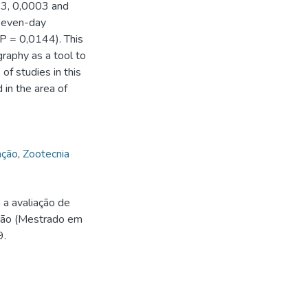
373, 0,0003 and
 seven-day
P = 0,0144). This
graphy as a tool to
 of studies in this
 in the area of
ação
,
Zootecnia
a avaliação de
ação (Mestrado em
9.