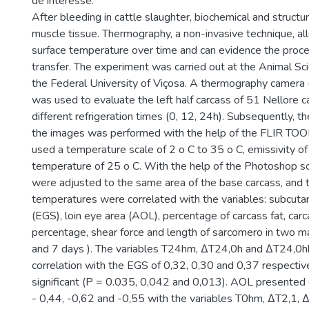
de interesse.
After bleeding in cattle slaughter, biochemical and structu
muscle tissue. Thermography, a non-invasive technique, al
surface temperature over time and can evidence the proc
transfer. The experiment was carried out at the Animal S
the Federal University of Viçosa. A thermography camer
was used to evaluate the left half carcass of 51 Nellore ca
different refrigeration times (0, 12, 24h). Subsequently, th
the images was performed with the help of the FLIR TOO
used a temperature scale of 2 o C to 35 o C, emissivity of
temperature of 25 o C. With the help of the Photoshop s
were adjusted to the same area of the base carcass, and 
temperatures were correlated with the variables: subcuta
(EGS), loin eye area (AOL), percentage of carcass fat, car
percentage, shear force and length of sarcomero in two m
and 7 days ). The variables T24hm, ΔT24,0h and ΔT24,0h
correlation with the EGS of 0,32, 0,30 and 0,37 respecti
significant (P = 0.035, 0,042 and 0,013). AOL presented c
- 0,44, -0,62 and -0,55 with the variables T0hm, ΔT2,1,