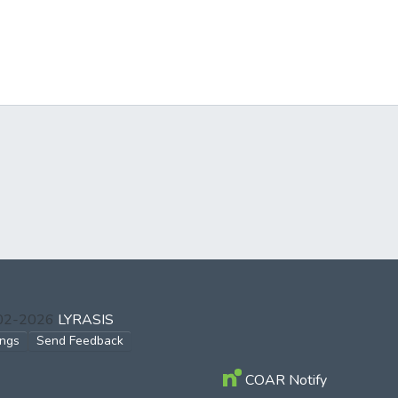
002-2026
LYRASIS
ings
Send Feedback
COAR Notify