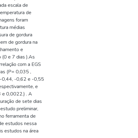
ada escala de
temperatura de
imagens foram
atura médias
ssura de gordura
gem de gordura na
alhamento e
(0 e 7 dias ).As
rrelação com a EGS
vas (P= 0,035 ,
-0,44, -0,62 e -0,55
espectivamente, e
 e 0,0022.) . A
uração de sete dias
estudo preliminar,
omo ferramenta de
a de estudos nessa
is estudos na área