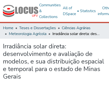
Communities
All of
Oth
&
Statistics
DSpace
inform
Collections
Home
Teses e Dissertações
Ciências Agrárias
Meteorologia Agrícola
Irradiância solar direta: desenvolvimento e avaliação de modelos, e sua distribuição espacial e temporal para o estado de Minas Gerais
Irradiância solar direta:
desenvolvimento e avaliação de
modelos, e sua distribuição espacial
e temporal para o estado de Minas
Gerais