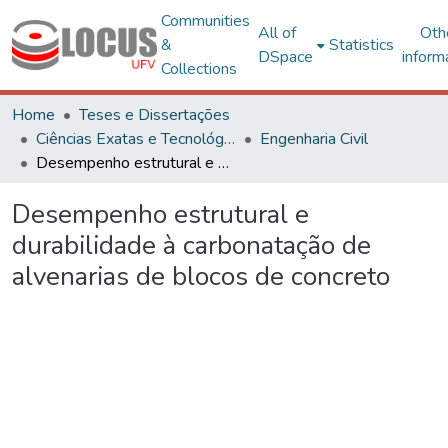
Communities
All of
Oth
&
Statistics
DSpace
inform
Collections
Home
Teses e Dissertações
Ciências Exatas e Tecnológicas
Engenharia Civil
Desempenho estrutural e durabilidade à carbonatação de alvenarias de blocos de concreto
Desempenho estrutural e
durabilidade à carbonatação de
alvenarias de blocos de concreto