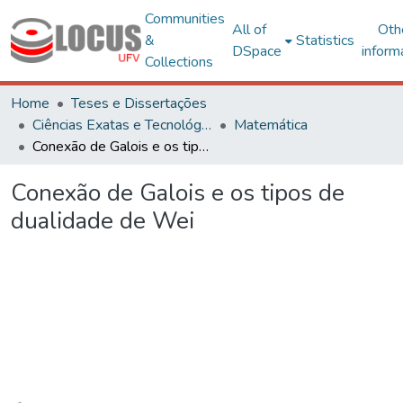
Communities
All of
Oth
&
Statistics
DSpace
inform
Collections
Home
Teses e Dissertações
Ciências Exatas e Tecnológicas
Matemática
Conexão de Galois e os tipos de dualidade de Wei
Conexão de Galois e os tipos de
dualidade de Wei