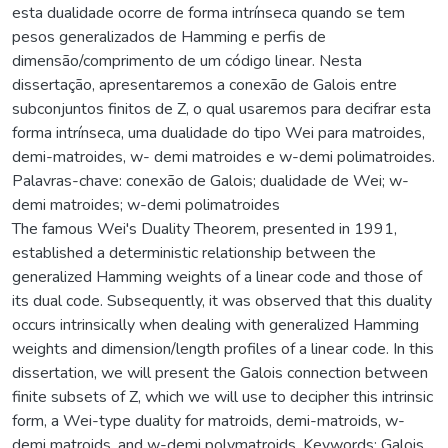
esta dualidade ocorre de forma intrínseca quando se tem
pesos generalizados de Hamming e perfis de
dimensão/comprimento de um código linear. Nesta
dissertação, apresentaremos a conexão de Galois entre
subconjuntos finitos de Z, o qual usaremos para decifrar esta
forma intrínseca, uma dualidade do tipo Wei para matroides,
demi-matroides, w- demi matroides e w-demi polimatroides.
Palavras-chave: conexão de Galois; dualidade de Wei; w-
demi matroides; w-demi polimatroides
The famous Wei's Duality Theorem, presented in 1991,
established a deterministic relationship between the
generalized Hamming weights of a linear code and those of
its dual code. Subsequently, it was observed that this duality
occurs intrinsically when dealing with generalized Hamming
weights and dimension/length profiles of a linear code. In this
dissertation, we will present the Galois connection between
finite subsets of Z, which we will use to decipher this intrinsic
form, a Wei-type duality for matroids, demi-matroids, w-
demi matroids, and w-demi polymatroids. Keywords: Galois