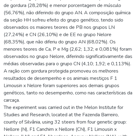
de gordura (28,28%) e menor porcentagem de músculo
(56,76%), não diferindo do grupo AN. A composição química
da seção HH sofreu efeito do grupo genético, tendo sido
observados os maiores teores de PB nos grupos LN
(27,24%) e CN (26,10%) e de EE no grupo Nelore
(68,35%), que não diferiu do grupo AN (68,02%). Os
menores teores de Ca, P e Mg (2,62; 1,32; e 0,081%) foram
observados no grupo Nelore, diferindo significativamente das
médias observadas para o grupo CN (4,10; 1,92; e 0,113%).
A ração com gordura protegida promoveu os melhores
resultados de desempenho e os animais mestiços F 1
Limousin x Nelore foram superiores aos demais grupos
genéticos, tanto no desempenho, como nas características da
carcaça.
The experiment was carried out in the Melon Institute for
Studies and Research, located at the Fazenda Barreiro,
county of Silvânia, using 32 steers from four genetic group:
Nellore (N), F1 Canchim x Nellore (CN), F1 Limousin x