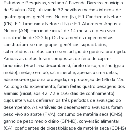
Estudos e Pesquisas, sediado à Fazenda Barreiro, município
de Silvânia (GO), utilizando 32 novilhos machos inteiros, de
quatro grupos genéticos: Nelore (N), F 1 Canchim x Nelore
(CN), F 1 Limousin x Nelore (LN) e F 1 Aberdeen-Angus x
Nelore (AN), com idade inicial de 14 meses e peso vivo
inicial médio de 333 kg. Os tratamentos experimentais
constituíram-se dos grupos genéticos supracitados,
submetidos a dietas com e sem adição de gordura protegida.
Ambas as dietas foram compostas de feno de capim-
braquiária (Brachiaria decumbens), farelo de soja, milho (grão
moído), melaço em pó, sal mineral e, apenas a uma delas,
adicionou-se gordura protegida, na proporção de 5% da MS.
Ao longo do experimento, foram feitas quatro pesagens dos
animais (inicial, aos 42, 72 e 166 dias de confinamento),
cujos intervalos definiram os três períodos de avaliação do
desempenho. As variáveis de desempenho avaliadas foram:
peso vivo ao abate (PVA), consumo de matéria seca (CMS),
ganho de peso médio diário (GPMD), conversão alimentar
(CA), coeficientes de digestibilidade da matéria seca (CDMS)