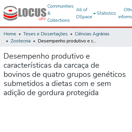
Communities
All of
Oth
&
Statistics
DSpace
inform
Collections
Home
Teses e Dissertações
Ciências Agrárias
Zootecnia
Desempenho produtivo e características da carcaça de bovinos de quatro grupos genéticos submetidos a dietas com e sem adição de gordura protegida
Desempenho produtivo e
características da carcaça de
bovinos de quatro grupos genéticos
submetidos a dietas com e sem
adição de gordura protegida