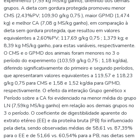
experimento (7,59 kg MS/kg ganho), diferindo dos demais
grupos. A dieta com gordura protegida promoveu menor
CMS (2,43%PV; 109,90 g/kg 0,75 ), maior GPMD (1,474
kg) e melhor CA (7,08 g MS/kg ganho), em comparação à
dieta sem gordura protegida, que resultou em valores
equivalentes a 2,60%PV; 117,69 g/kg 0,75 ; 1,379 kg; e
8,39 kg MS/kg ganho, para estas variáveis, respectivamente.
O CMS e o GPMD dos animais foram menores no 3 o
período do experimento (103,59 g/kg 0,75 ; 1,18 kg/dia),
diferindo significativamente do primeiro e segundo períodos,
que apresentaram valores equivalentes a 119,57 e 118,23
g/kg 0,75 para CMS e 1,58 e 1,52 kg/dia para GPMD,
respectivamente. O efeito da interação Grupo genético x
Período sobre a CA foi evidenciado na menor média do grupo
LN (7,59kg MS/kg ganho) em relação aos demais grupos no
3 o período. O coeficiente de digestibilidade aparente do
extrato etéreo (EE) e da proteína bruta (PB) foi influenciado
pela dieta, sendo observadas médias de 58,61 vs. 87,39%
para o EE e de 51,66 vs. 60,54% para a PB, nas dietas sem