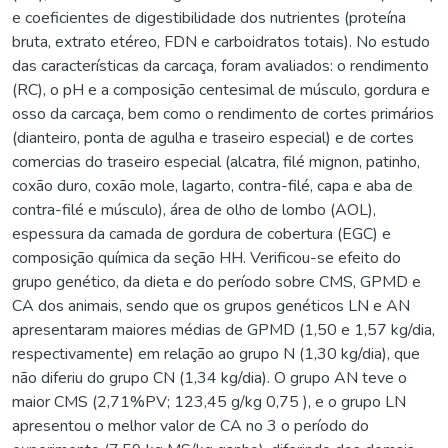
e coeficientes de digestibilidade dos nutrientes (proteína
bruta, extrato etéreo, FDN e carboidratos totais). No estudo
das características da carcaça, foram avaliados: o rendimento
(RC), o pH e a composição centesimal de músculo, gordura e
osso da carcaça, bem como o rendimento de cortes primários
(dianteiro, ponta de agulha e traseiro especial) e de cortes
comercias do traseiro especial (alcatra, filé mignon, patinho,
coxão duro, coxão mole, lagarto, contra-filé, capa e aba de
contra-filé e músculo), área de olho de lombo (AOL),
espessura da camada de gordura de cobertura (EGC) e
composição química da seção HH. Verificou-se efeito do
grupo genético, da dieta e do período sobre CMS, GPMD e
CA dos animais, sendo que os grupos genéticos LN e AN
apresentaram maiores médias de GPMD (1,50 e 1,57 kg/dia,
respectivamente) em relação ao grupo N (1,30 kg/dia), que
não diferiu do grupo CN (1,34 kg/dia). O grupo AN teve o
maior CMS (2,71%PV; 123,45 g/kg 0,75 ), e o grupo LN
apresentou o melhor valor de CA no 3 o período do