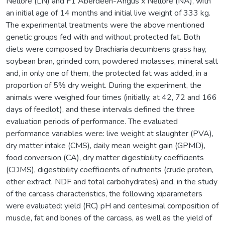
Nellore (LN) and F1 Aberdeen-Angus x Nellore (NA), with
an initial age of 14 months and initial live weight of 333 kg.
The experimental treatments were the above mentioned
genetic groups fed with and without protected fat. Both
diets were composed by Brachiaria decumbens grass hay,
soybean bran, grinded corn, powdered molasses, mineral salt
and, in only one of them, the protected fat was added, in a
proportion of 5% dry weight. During the experiment, the
animals were weighed four times (initially, at 42, 72 and 166
days of feedlot), and these intervals defined the three
evaluation periods of performance. The evaluated
performance variables were: live weight at slaughter (PVA),
dry matter intake (CMS), daily mean weight gain (GPMD),
food conversion (CA), dry matter digestibility coefficients
(CDMS), digestibility coefficients of nutrients (crude protein,
ether extract, NDF and total carbohydrates) and, in the study
of the carcass characteristics, the following xiparameters
were evaluated: yield (RC) pH and centesimal composition of
muscle, fat and bones of the carcass, as well as the yield of