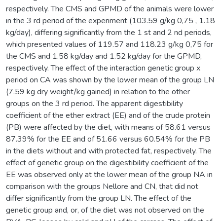
respectively. The CMS and GPMD of the animals were lower
in the 3 rd period of the experiment (103.59 g/kg 0,75 , 1.18
kg/day), differing significantly from the 1 st and 2 nd periods,
which presented values of 119.57 and 118.23 g/kg 0,75 for
the CMS and 1.58 kg/day and 1.52 kg/day for the GPMD,
respectively. The effect of the interaction genetic group x
period on CA was shown by the lower mean of the group LN
(7.59 kg dry weight/kg gained) in relation to the other
groups on the 3 rd period. The apparent digestibility
coefficient of the ether extract (EE) and of the crude protein
(PB) were affected by the diet, with means of 58.61 versus
87.39% for the EE and of 51.66 versus 60.54% for the PB
in the diets without and with protected fat, respectively. The
effect of genetic group on the digestibility coefficient of the
EE was observed only at the lower mean of the group NA in
comparison with the groups Nellore and CN, that did not
differ significantly from the group LN. The effect of the
genetic group and, or, of the diet was not observed on the