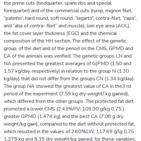
the prime cuts (hindquarter, spare ribs and special
forequarter) and of the commercial cuts (rump, mignon filet,
“patinho”, hard round, soft round, “lagarto”, contra-filet, “capa”,
and “aba of contra- filet” and muscle), loin eye area (AOL),
the fat cover layer thickness (EGC) and the chemical
composition of the HH section. The effect of the genetic
group, of the diet and of the period on the CMS, GPMD and
CA of the animals was verified. The genetic groups LN and
NA presented the greatest averages of G|PMD (1.50 and
1.57 kg/day, respectively) in relation to the group N (1.30
kg/day) that did not differ from the groups CN (1.34 kg/day).
The group NA showed the greatest value of CA in the3 rd
period of the experiment (7.59 kg dry weight/ kg gained),
which differed from the other groups. The protected fat diet
promoted a lower CMS (2.43%PV; 109.90 g/kg 0,75 ),
greater GPMD (1.474 kg) and the best CA (7.08 g dry
weight/kg gain), compared to the diet without protected fat,
which resulted in the values of 2.60%LW, 117.69 g/lg 0,75 ,
1.379 kg and 8.39 dry weight/kg gained, for these variables,