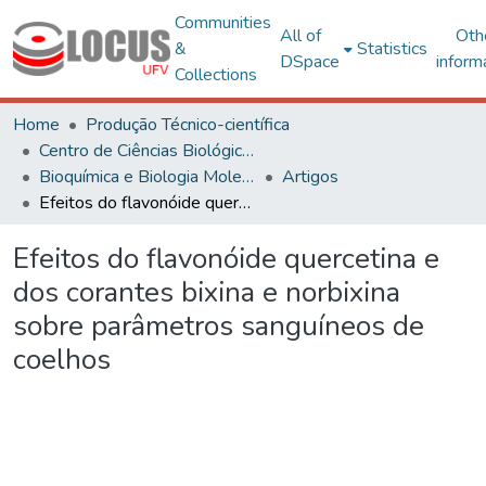
Communities
All of
Oth
&
Statistics
DSpace
inform
Collections
Home
Produção Técnico-científica
Centro de Ciências Biológicas e da Saúde
Bioquímica e Biologia Molecular
Artigos
Efeitos do flavonóide quercetina e dos corantes bixina e norbixina sobre parâmetros sanguíneos de coelhos
Efeitos do flavonóide quercetina e
dos corantes bixina e norbixina
sobre parâmetros sanguíneos de
coelhos