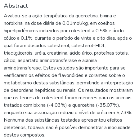
Abstract
Avaliou-se a ação terapêutica da quercetina, bixina e
norbixina, na dose diária de 0,01mol/kg, em coelhos
hiperlipidêmicos induzidos por colesterol a 0,5% e ácido
cólico a 0,1%, durante o período de vinte e oito dias, após o
qual foram dosados colesterol, colesterol-HDL,
triacilgliceróis, uréia, creatinina, ácido úrico, proteínas totais,
cálcio, aspartato aminotransferase e alanina
aminotransferase. Estes estudos são importante para se
verificarem os efeitos de flavonóides e corantes sobre o
metabolismo destas substâncias, permitindo a interpretação
de desordens hepáticas ou renais. Os resultados mostraram
que os teores de colesterol foram menores para os animais
tratados com bixina (-4,03%) e quercetina (-35,07%),
enquanto sua associação reduziu o nível de uréia em 5,73%.
Nenhuma das substâncias testadas apresentou efeitos
deletérios, todavia, não é possível demonstrar a inocuidade
destes compostos.