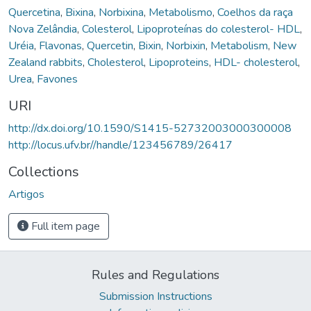
Quercetina
,
Bixina
,
Norbixina
,
Metabolismo
,
Coelhos da raça
Nova Zelândia
,
Colesterol
,
Lipoproteínas do colesterol- HDL
,
Uréia
,
Flavonas
,
Quercetin
,
Bixin
,
Norbixin
,
Metabolism
,
New
Zealand rabbits
,
Cholesterol
,
Lipoproteins
,
HDL- cholesterol
,
Urea
,
Favones
URI
http://dx.doi.org/10.1590/S1415-52732003000300008
http://locus.ufv.br//handle/123456789/26417
Collections
Artigos
Full item page
Rules and Regulations
Submission Instructions