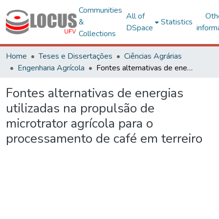
Communities
All of
Oth
&
Statistics
DSpace
inform
Collections
Home
Teses e Dissertações
Ciências Agrárias
Engenharia Agrícola
Fontes alternativas de energias utilizadas na propulsão de microtrator agrícola para o processamento de café em terreiro
Fontes alternativas de energias
utilizadas na propulsão de
microtrator agrícola para o
processamento de café em terreiro