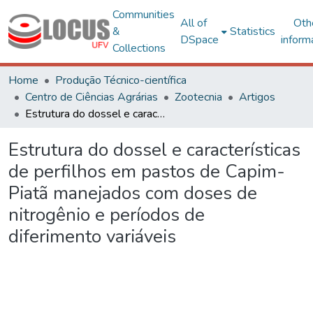
Communities
All of
Oth
&
Statistics
DSpace
inform
Collections
Home
Produção Técnico-científica
Centro de Ciências Agrárias
Zootecnia
Artigos
Estrutura do dossel e características de perfilhos em pastos de Capim-Piatã manejados com doses de nitrogênio e períodos de diferimento variáveis
Estrutura do dossel e características
de perfilhos em pastos de Capim-
Piatã manejados com doses de
nitrogênio e períodos de
diferimento variáveis