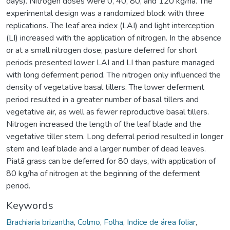
days). Nitrogen doses were 0, 40, 80, and 120 kg/ha. The
experimental design was a randomized block with three
replications. The leaf area index (LAI) and light interception
(LI) increased with the application of nitrogen. In the absence
or at a small nitrogen dose, pasture deferred for short
periods presented lower LAI and LI than pasture managed
with long deferment period. The nitrogen only influenced the
density of vegetative basal tillers. The lower deferment
period resulted in a greater number of basal tillers and
vegetative air, as well as fewer reproductive basal tillers.
Nitrogen increased the length of the leaf blade and the
vegetative tiller stem. Long deferral period resulted in longer
stem and leaf blade and a larger number of dead leaves.
Piatã grass can be deferred for 80 days, with application of
80 kg/ha of nitrogen at the beginning of the deferment
period.
Keywords
Brachiaria brizantha
,
Colmo
,
Folha
,
Indice de área foliar
,