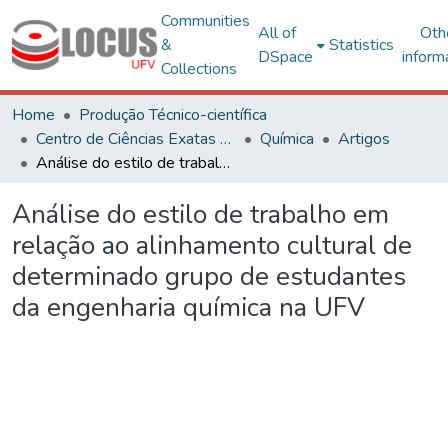
Communities
All of
Oth
&
Statistics
DSpace
inform
Collections
Home
Produção Técnico-científica
Centro de Ciências Exatas e Tecnológicas
Química
Artigos
Análise do estilo de trabalho em relação ao alinhamento cultural de determinado grupo de estudantes da engenharia química na UFV
Análise do estilo de trabalho em
relação ao alinhamento cultural de
determinado grupo de estudantes
da engenharia química na UFV