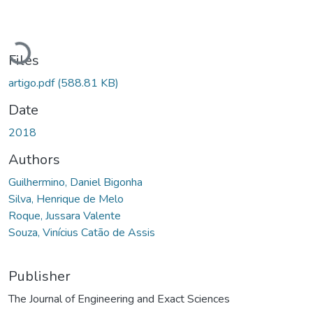
Loading...
Files
artigo.pdf
(588.81 KB)
Date
2018
Authors
Guilhermino, Daniel Bigonha
Silva, Henrique de Melo
Roque, Jussara Valente
Souza, Vinícius Catão de Assis
Publisher
The Journal of Engineering and Exact Sciences