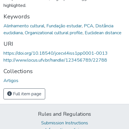
highlighted.
Keywords
Alinhamento cultural
,
Fundação estudar
,
PCA
,
Distância
euclidiana
,
Organizational cultural profile
,
Euclidean distance
URI
https://doi.org/10.18540/jcecvl4iss1pp0001-0013
http://www.locus.ufv.br/handle/123456789/22788
Collections
Artigos
Full item page
Rules and Regulations
Submission Instructions