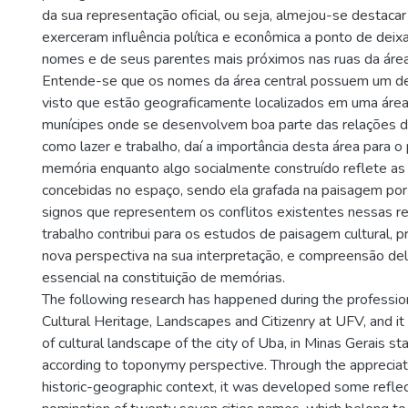
da sua representação oficial, ou seja, almejou-se destacar
exerceram influência política e econômica a ponto de de
nomes e de seus parentes mais próximos nas ruas da área 
Entende-se que os nomes da área central possuem um de
visto que estão geograficamente localizados em uma área
munícipes onde se desenvolvem boa parte das relações de
como lazer e trabalho, daí a importância desta área para 
memória enquanto algo socialmente construído reflete as
concebidas no espaço, sendo ela grafada na paisagem po
signos que representem os conflitos existentes nessas re
trabalho contribui para os estudos de paisagem cultural,
nova perspectiva na sua interpretação, e compreensão de
essencial na constituição de memórias.
The following research has happened during the professio
Cultural Heritage, Landscapes and Citizenry at UFV, and it
of cultural landscape of the city of Uba, in Minas Gerais stat
according to toponymy perspective. Through the appreciati
historic-geographic context, it was developed some refle