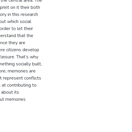
the central area. The
rint on it their both
ry in this research
out which social
rder to let their
derstand that the
once they are
ere citizens develop
 leisure. That’s why
ething socially built,
fore, memories are
 represent conflicts
 at contributing to
 about its
bout memories