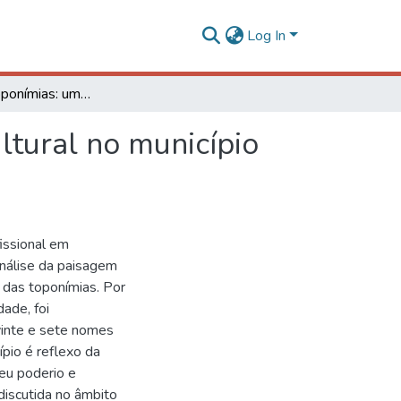
Log In
Memória e toponímias: uma análise da paisagem cultural no município de Ubá - MG
ltural no município
issional em
análise da paisagem
a das toponímias. Por
ade, foi
vinte e sete nomes
pio é reflexo da
seu poderio e
 discutida no âmbito