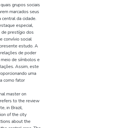
 quais grupos sociais
ixarem marcados seus
central da cidade.
staque especial,
 de prestígio dos
 convívio social
o presente estudo. A
 relações de poder
r meio de símbolos e
lações. Assim, este
 proporcionando uma
la como fator
nal master on
 refers to the review
e, in Brazil,
on of the city
ctions about the