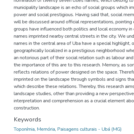
nomination of twenty seven cities names, which belong to 
municipality landscape is an echo of social groups which imp
power and social prestigious. Having said that, social memo
will be discussed around official representations, pointing 
groups have influenced both politics and local economy in o
names imprinted nearby central streets in the city. We un
names in the central area of Uba have a special highlight, 
geographically localized in a prestigious neighborhood wh
an notorious part of their social relation such as labour and
the importance of this are to this research. Memory, as som
reflects relations of power designed on the space. There
imprinted on the landscape through symbols and signs that
which describe these relations. Thereby, this research aims
landscape studies, other than providing a new perspective
interpretation and comprehension as a crucial element a
construction.
Keywords
Toponímia
,
Memória
,
Paisagens culturais - Ubá (MG)