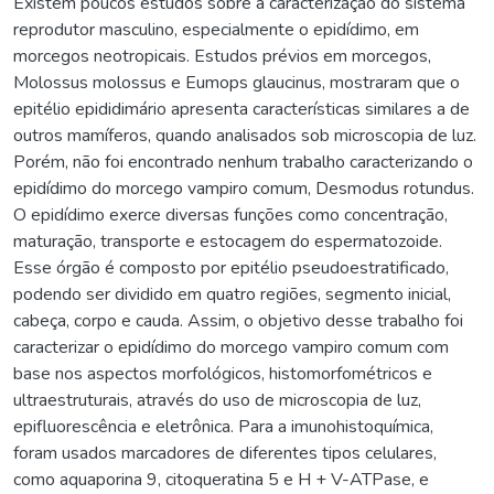
Existem poucos estudos sobre a caracterização do sistema
reprodutor masculino, especialmente o epidídimo, em
morcegos neotropicais. Estudos prévios em morcegos,
Molossus molossus e Eumops glaucinus, mostraram que o
epitélio epididimário apresenta características similares a de
outros mamíferos, quando analisados sob microscopia de luz.
Porém, não foi encontrado nenhum trabalho caracterizando o
epidídimo do morcego vampiro comum, Desmodus rotundus.
O epidídimo exerce diversas funções como concentração,
maturação, transporte e estocagem do espermatozoide.
Esse órgão é composto por epitélio pseudoestratificado,
podendo ser dividido em quatro regiões, segmento inicial,
cabeça, corpo e cauda. Assim, o objetivo desse trabalho foi
caracterizar o epidídimo do morcego vampiro comum com
base nos aspectos morfológicos, histomorfométricos e
ultraestruturais, através do uso de microscopia de luz,
epifluorescência e eletrônica. Para a imunohistoquímica,
foram usados marcadores de diferentes tipos celulares,
como aquaporina 9, citoqueratina 5 e H + V-ATPase, e