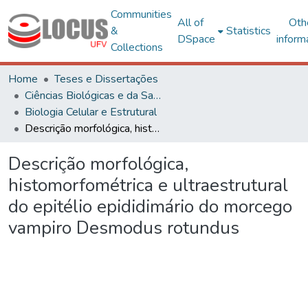
Communities
All of
Oth
&
Statistics
DSpace
inform
Collections
Home
Teses e Dissertações
Ciências Biológicas e da Saúde
Biologia Celular e Estrutural
Descrição morfológica, histomorfométrica e ultraestrutural do epitélio epididimário do morcego vampiro Desmodus rotundus
Descrição morfológica,
histomorfométrica e ultraestrutural
do epitélio epididimário do morcego
vampiro Desmodus rotundus