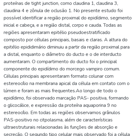
proteínas de tight junction, como claudina 1, claudina 3,
claudina 4 e zônula de oclusão 1. No presente estudo foi
possível identificar a região proximal do epidídimo, segmento
inicial e cabeça, e a região distal, corpo e cauda. Todas as
regiões apresentaram epitélio pseudoestratificado
composto por células principais, basais e claras. A altura do
epitélio epididimário diminuiu a partir da região proximal para
a distal, enquanto o diâmetro do ducto e o de interducto
aumentaram. O compartimento do ducto foi o principal
componente do epidídimo do morcego vampiro comum.
Células principais apresentaram formato colunar com
estereocílio na membrana apical da célula em contato com o
lúmen e foram as mais frequentes.Ao longo de todo o
epidídimo, foi observado marcação PAS- positiva, formando
o glicocálice, e expressão da proteína aquaporina 9 no
estereocílio. Em todas as regiões observamos grânulos
PAS-positivo no citpolasma, além de características
ultraestruturais relacionadas às funções de absorção e
secreção. O segundo tipo celular mais observado foi a célula