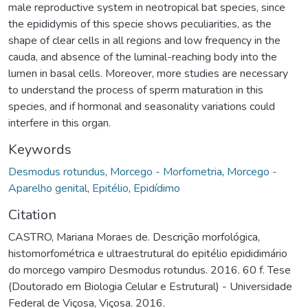
male reproductive system in neotropical bat species, since
the epididymis of this specie shows peculiarities, as the
shape of clear cells in all regions and low frequency in the
cauda, and absence of the luminal-reaching body into the
lumen in basal cells. Moreover, more studies are necessary
to understand the process of sperm maturation in this
species, and if hormonal and seasonality variations could
interfere in this organ.
Keywords
Desmodus rotundus
,
Morcego - Morfometria
,
Morcego -
Aparelho genital
,
Epitélio
,
Epidídimo
Citation
CASTRO, Mariana Moraes de. Descrição morfológica,
histomorfométrica e ultraestrutural do epitélio epididimário
do morcego vampiro Desmodus rotundus. 2016. 60 f. Tese
(Doutorado em Biologia Celular e Estrutural) - Universidade
Federal de Viçosa, Viçosa. 2016.