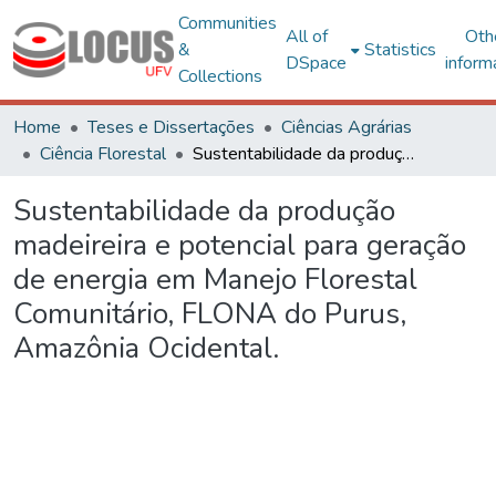
Communities
All of
Oth
&
Statistics
DSpace
inform
Collections
Home
Teses e Dissertações
Ciências Agrárias
Ciência Florestal
Sustentabilidade da produção madeireira e potencial para geração de energia em Manejo Florestal Comunitário, FLONA do Purus, Amazônia Ocidental.
Sustentabilidade da produção
madeireira e potencial para geração
de energia em Manejo Florestal
Comunitário, FLONA do Purus,
Amazônia Ocidental.